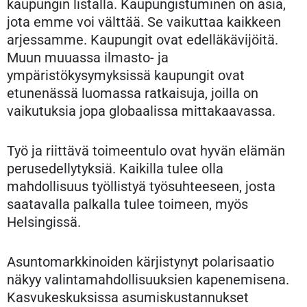
kaupungin listalla. Kaupungistuminen on asia,
jota emme voi välttää. Se vaikuttaa kaikkeen
arjessamme. Kaupungit ovat edelläkävijöitä.
Muun muuassa ilmasto- ja
ympäristökysymyksissä kaupungit ovat
etunenässä luomassa ratkaisuja, joilla on
vaikutuksia jopa globaalissa mittakaavassa.
Työ ja riittävä toimeentulo ovat hyvän elämän
perusedellytyksiä. Kaikilla tulee olla
mahdollisuus työllistyä työsuhteeseen, josta
saatavalla palkalla tulee toimeen, myös
Helsingissä.
Asuntomarkkinoiden kärjistynyt polarisaatio
näkyy valintamahdollisuuksien kapenemisena.
Kasvukeskuksissa asumiskustannukset