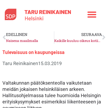
Siirry
sisältöön
Prev
N
EDELLINEN
SEURAAVA
Naisena maailmalla
Kaikille kuuluu oikeus kotiin ja työhön
Tulevaisuus on kaupungeissa
Taru Reinikainen
15.03.2019
Valtakunnan päätöksenteolla vaikutetaan
meidän jokaisen helsinkiläisen arkeen.
Hallitusohjelmassa tulee huomioida Helsingin
erityiskysymykset esimerkiksi liikenteeseen ja