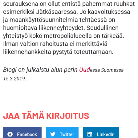
seurauksena on ollut entistä pahemmat ruuhkat
esimerkiksi Jätkäsaaressa. Jo kaavoituksessa
ja maankäyttösuunnitelmia tehtäessä on
huomioitava liikenneyhteydet. Seudullinen
yhteistyö koko metropolialueella on tärkeää.
Ilman valtion rahoitusta ei merkittäviä
liikennehankkeita pystytä toteuttamaan.
Blogi on julkaistu alun perin
Uud
essa Suomessa
15.3.2019.
JAA TÄMÄ KIRJOITUS
Facebook
Twitter
LinkedIn