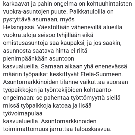
karkaavat ja pahin ongelma on kohtuuhintaisten
vuokra-asuntojen puute. Palkkatuloilla on
pystyttävä asumaan, myös
Helsingissä. Väestöltään vähenevillä alueilla
vuokrataloja seisoo tyhjillään eikä
omistusasuntoja saa kaupaksi, ja jos saakin,
asunnosta saatava hinta ei riitä
pienimpäänkään asuntoon
kasvualueilla. Samaan aikaan yhä enenevässä
määrin työpaikat keskittyvät Etelä-Suomeen.
Asuntomarkkinoiden tilanne vaikuttaa suoraan
työpaikkojen ja työntekijöiden kohtaanto-
ongelmaan: se pahentaa työttömyyttä siellä
missä työpaikkoja katoaa ja lisää
työvoimapulaa
kasvualueilla. Asuntomarkkinoiden
toimimattomuus jarruttaa talouskasvua.