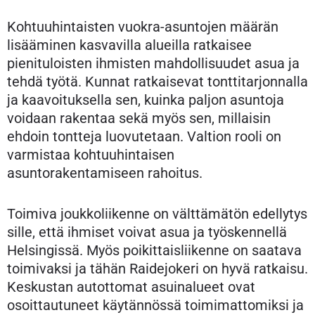
Kohtuuhintaisten vuokra-asuntojen määrän
lisääminen kasvavilla alueilla ratkaisee
pienituloisten ihmisten mahdollisuudet asua ja
tehdä työtä. Kunnat ratkaisevat tonttitarjonnalla
ja kaavoituksella sen, kuinka paljon asuntoja
voidaan rakentaa sekä myös sen, millaisin
ehdoin tontteja luovutetaan. Valtion rooli on
varmistaa kohtuuhintaisen
asuntorakentamiseen rahoitus.
Toimiva joukkoliikenne on välttämätön edellytys
sille, että ihmiset voivat asua ja työskennellä
Helsingissä. Myös poikittaisliikenne on saatava
toimivaksi ja tähän Raidejokeri on hyvä ratkaisu.
Keskustan autottomat asuinalueet ovat
osoittautuneet käytännössä toimimattomiksi ja