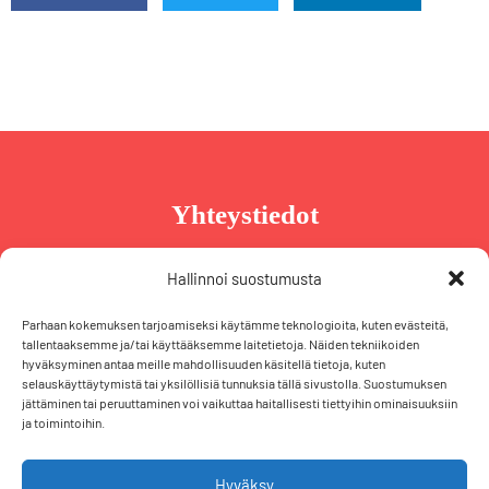
Yhteystiedot
Taru Reinikainen
Hallinnoi suostumusta
Puh. +358 44 239 2970
Parhaan kokemuksen tarjoamiseksi käytämme teknologioita, kuten evästeitä,
taru@tarureinikainen.fi
tallentaaksemme ja/tai käyttääksemme laitetietoja. Näiden tekniikoiden
hyväksyminen antaa meille mahdollisuuden käsitellä tietoja, kuten
selauskäyttäytymistä tai yksilöllisiä tunnuksia tällä sivustolla. Suostumuksen
Vaalipäällikö
jättäminen tai peruuttaminen voi vaikuttaa haitallisesti tiettyihin ominaisuuksiin
ja toimintoihin.
Iris Schiewek
Puh. +358 50 574 2355
iris@tarureinikainen.fi
Hyväksy