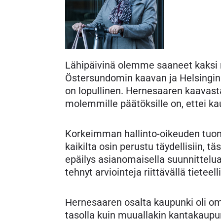
Lähipäivinä olemme saaneet kaksi m
Östersundomin kaavan ja Helsingin
on lopullinen. Hernesaaren kaavast
molemmille päätöksille on, ettei kau
Korkeimman hallinto-oikeuden tuomio
kaikilta osin perustu täydellisiin, tä
epäilys asianomaisella suunnittelua
tehnyt arviointeja riittävällä tieteell
Hernesaaren osalta kaupunki oli o
tasolla kuin muuallakin kantakaupu