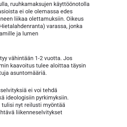
ulla, ruuhkamaksujen käyttöönotolla
sioista ei ole olemassa edes
uneen liikaa olettamuksiin. Oikeus
Hietalahdenranta) varassa, jonka
tamille ja lumen
tyy vähintään 1-2 vuotta. Jos
in kaavoitus tulee aloittaa täysin
ltuja asuntomääriä.
selvityksiä ei voi tehdä
kä ideologisiin pyrkimyksiin.
tulisi nyt reilusti myöntää
htävä liikenneselvitykset