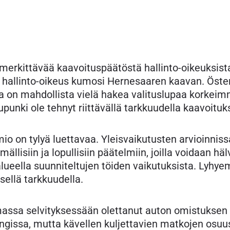
erkittävää kaavoituspäätöstä hallinto-oikeuksista
 hallinto-oikeus kumosi Hernesaaren kaavan. Öst
a on mahdollista vielä hakea valituslupaa korkeimm
punki ole tehnyt riittävällä tarkkuudella kaavoitukse
 on tylyä luettavaa. Yleisvaikutusten arvioinnissa
smällisiin ja lopullisiin päätelmiin, joilla voidaan h
lueella suunniteltujen töiden vaikutuksista. Lyhy
isellä tarkkuudella.
massa selvityksessään olettanut auton omistukse
ngissa, mutta kävellen kuljettavien matkojen osuus