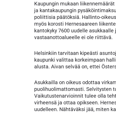
Kaupungin mukaan liikennemäärät al
ja kantakaupungin pysäköintimaksuj
poliittisia päätöksiä. Hallinto-oike
myös korosti Hernesaareen liikent
kantokyky 7600 uudelle asukkaalle j
vastaanottoalueelle ei ole riittävä.
Helsinkiin tarvitaan kipeästi asunt
kaupunki valittaa korkeimpaan hall
alusta. Aivan selvää on, ettei Öst
Asukkailla on oikeus odottaa virkam
puolihuolimattomasti. Selvitysten tul
Vaikutustenarvioinnit tulee olla teh
virheensä ja ottaa opikseen. Hernes
uudelleen. Nähtäväksi jää, miten ka