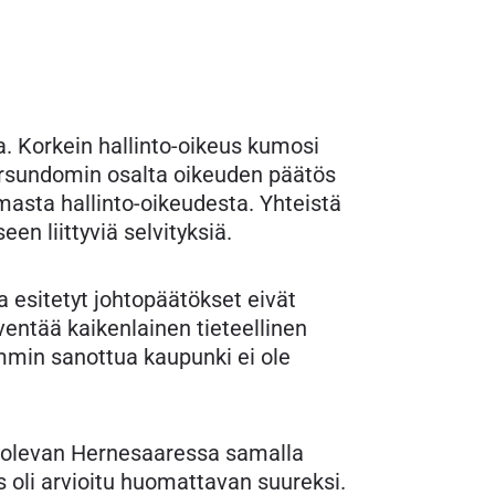
. Korkein hallinto-oikeus kumosi
ersundomin osalta oikeuden päätös
asta hallinto-oikeudesta. Yhteistä
en liittyviä selvityksiä.
 esitetyt johtopäätökset eivät
älventää kaikenlainen tieteellinen
emmin sanottua kaupunki ei ole
n olevan Hernesaaressa samalla
 oli arvioitu huomattavan suureksi.