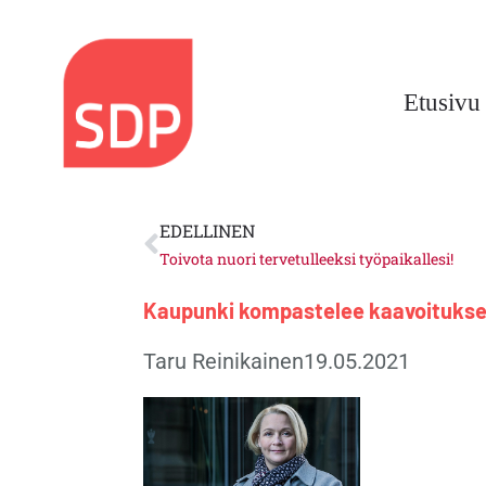
Siirry
sisältöön
Etusivu
Prev
EDELLINEN
Toivota nuori tervetulleeksi työpaikallesi!
Kaupunki kompastelee kaavoituks
Taru Reinikainen
19.05.2021