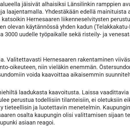
ueella jäisivät alhaisiksi Länsilinkin ramppien av
a laajentamalla. Yhdestäkään edellä mainituista a
us katsoikin Hernesaaren liikenneselvitysten perust
een olevan käytännössä yhden kadun (Telakkakatu-
a 3000 uudelle työpaikalle sekä risteily- ja venesa
oja. Valitettavasti Hernesaaren rakentaminen viiväs
into-oikeuteen, niin vieläkin enemmän. Östersundom
ersundomiin voida kaavoittaa aikaisemmin suunnite
iehiltä laadukasta kaavoitusta. Laissa vaadittavia 
ee perustua todellisiin tilanteisiin, ei oletuksiin ei
ty tieteellisin ja luotettavin menetelmin. Kaupungin 
aaren osalta kaupungin olisi valittamisen sijaan te
upunki asiaan reagoi.