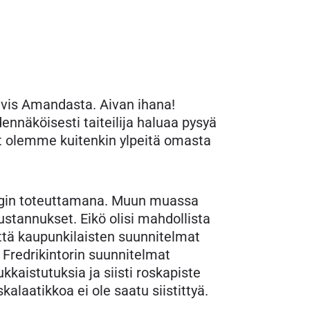
Havis Amandasta. Aivan ihana!
nnäköisesti taiteilija haluaa pysyä
et olemme kuitenkin ylpeitä omasta
ungin toteuttamana. Muun muassa
ustannukset. Eikö olisi mahdollista
ttä kaupunkilaisten suunnitelmat
 Fredrikintorin suunnitelmat
kkaistutuksia ja siisti roskapiste
laatikkoa ei ole saatu siistittyä.