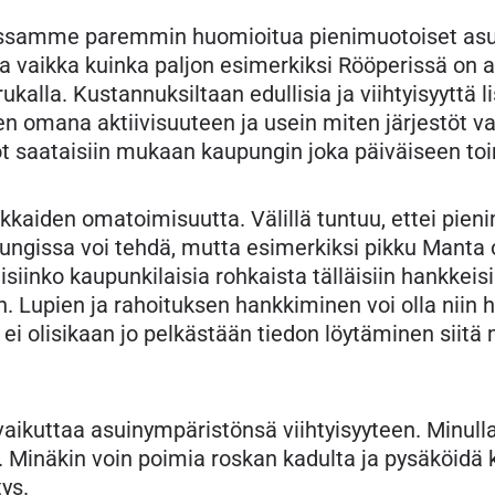
ssamme paremmin huomioitua pienimuotoiset asu
a vaikka kuinka paljon esimerkiksi Rööperissä on 
rukalla. Kustannuksiltaan edullisia ja viihtyisyyttä
en omana aktiivisuuteen ja usein miten järjestöt 
t saataisiin mukaan kaupungin joka päiväiseen to
kaiden omatoimisuutta. Välillä tuntuu, ettei pien
ungissa voi tehdä, mutta esimerkiksi pikku Manta o
iinko kaupunkilaisia rohkaista tälläisiin hankkei
n. Lupien ja rahoituksen hankkiminen voi olla niin 
ei olisikaan jo pelkästään tiedon löytäminen siitä m
ikuttaa asuinympäristönsä viihtyisyyteen. Minulla e
. Minäkin voin poimia roskan kadulta ja pysäköid
tys.