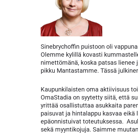
Sinebrychoffin puistoon oli vappuna
Olemme kylillä kovasti kummastelle
nimettömänä, koska patsas lienee j
pikku Mantastamme. Tässä julkinen k
Kaupunkilaisten oma aktiivisuus t
OmaStadia on syytetty siitä, että s
yrittää osallistuttaa asukkaita pa
paisuvat ja hintalappu kasvaa eikä 
epäonnistuivat toteutuksessa. Asukka
sekä myyntikojuja. Saimme muutaman 