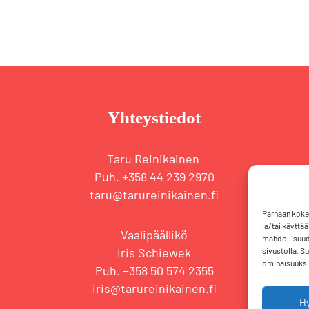
Yhteystiedot
Taru Reinikainen
Puh. +358 44 239 2970
taru@tarureinikainen.fi
Parhaan koke
ja/tai käyttä
Vaalipäällikö
mahdollisuude
Iris Schiewek
sivustolla. S
ominaisuuksii
Puh. +358 50 574 2355
iris@tarureinikainen.fi
H