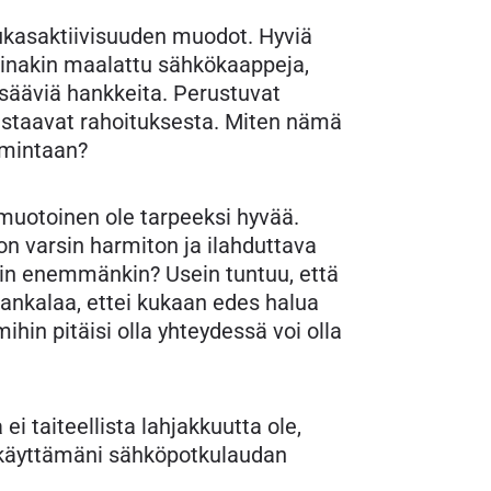
kasaktiivisuuden muodot. Hyviä
ainakin maalattu sähkökaappeja,
 lisääviä hankkeita. Perustuvat
vastaavat rahoituksesta. Miten nämä
imintaan?
imuotoinen ole tarpeeksi hyvää.
n varsin harmiton ja ilahduttava
siin enemmänkin? Usein tuntuu, että
hankalaa, ettei kukaan edes halua
ihin pitäisi olla yhteydessä voi olla
i taiteellista lahjakkuutta ole,
ä käyttämäni sähköpotkulaudan