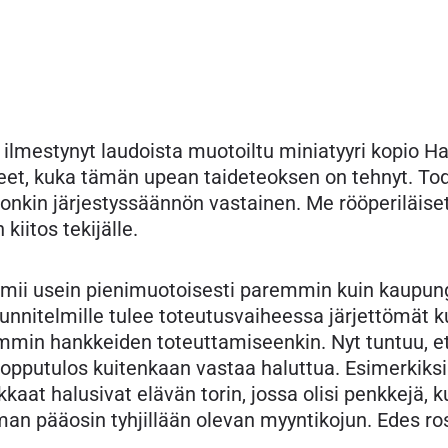
 ilmestynyt laudoista muotoiltu miniatyyri kopio 
et, kuka tämän upean taideteoksen on tehnyt. Tode
onkin järjestyssäännön vastainen. Me rööperiläis
iitos tekijälle.
oimii usein pienimuotoisesti paremmin kuin kaup
uunnitelmille tulee toteutusvaiheessa järjettömät k
remmin hankkeiden toteuttamiseenkin. Nyt tuntuu, e
lopputulos kuitenkaan vastaa haluttua. Esimerkiksi
at halusivat elävän torin, jossa olisi penkkejä, ku
pääosin tyhjillään olevan myyntikojun. Edes roska