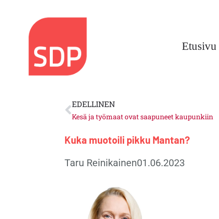
Siirry
sisältöön
Etusivu
Prev
EDELLINEN
Kesä ja työmaat ovat saapuneet kaupunkiin
Kuka muotoili pikku Mantan?
Taru Reinikainen
01.06.2023