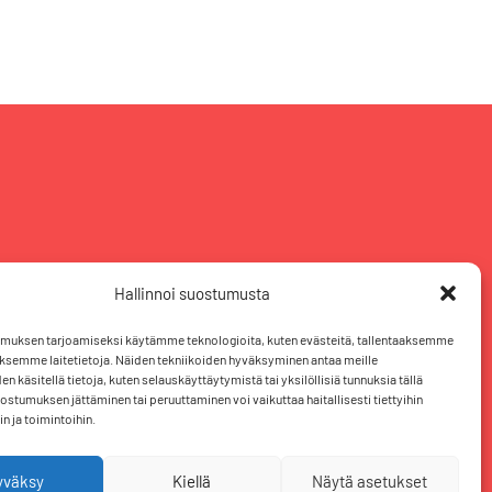
Hallinnoi suostumusta
muksen tarjoamiseksi käytämme teknologioita, kuten evästeitä, tallentaaksemme
äksemme laitetietoja. Näiden tekniikoiden hyväksyminen antaa meille
n käsitellä tietoja, kuten selauskäyttäytymistä tai yksilöllisiä tunnuksia tällä
uostumuksen jättäminen tai peruuttaminen voi vaikuttaa haitallisesti tiettyihin
n ja toimintoihin.
F
T
L
I
yväksy
Kiellä
Näytä asetukset