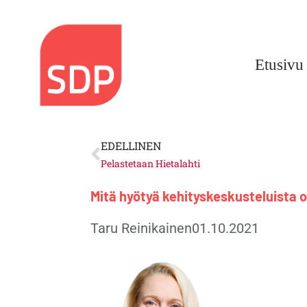
Siirry
sisältöön
Etusivu
Prev
EDELLINEN
Pelastetaan Hietalahti
Mitä hyötyä kehityskeskusteluista 
Taru Reinikainen
01.10.2021