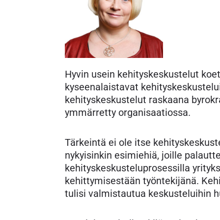
Hyvin usein kehityskeskustelut koet
kyseenalaistavat kehityskeskustel
kehityskeskustelut raskaana byrokra
ymmärretty organisaatiossa.
Tärkeintä ei ole itse kehityskeskus
nykyisinkin esimiehiä, joille palaut
kehityskeskusteluprosessilla yrityk
kehittymisestään työntekijänä. Keh
tulisi valmistautua keskusteluihin h