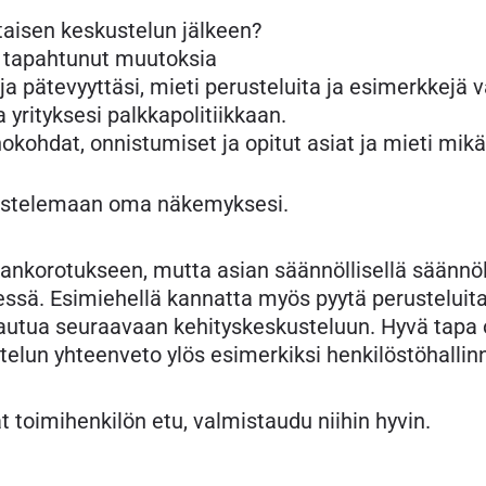
taisen keskustelun jälkeen?
a tapahtunut muutoksia
a pätevyyttäsi, mieti perusteluita ja esimerkkejä v
a yrityksesi palkkapolitiikkaan.
kohdat, onnistumiset ja opitut asiat ja mieti mikä
erustelemaan oma näkemyksesi.
ankorotukseen, mutta asian säännöllisellä säännöll
ssä. Esimiehellä kannatta myös pyytä perusteluita
tautua seuraavaan kehityskeskusteluun. Hyvä tapa
telun yhteenveto ylös esimerkiksi henkilöstöhallin
t toimihenkilön etu, valmistaudu niihin hyvin.