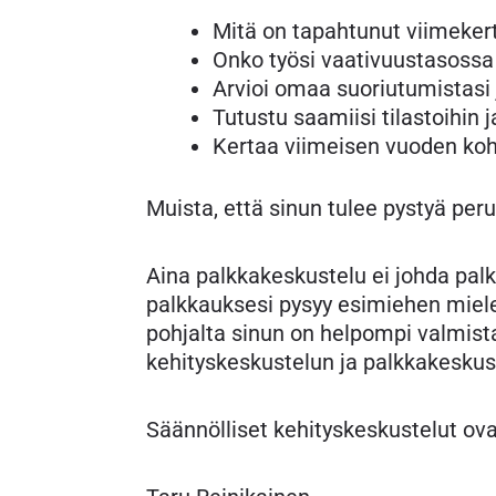
Mitä on tapahtunut viimeker
Onko työsi vaativuustasoss
Arvioi omaa suoriutumistasi j
Tutustu saamiisi tilastoihin j
Kertaa viimeisen vuoden koho
Muista, että sinun tulee pystyä p
Aina palkkakeskustelu ei johda palk
palkkauksesi pysyy esimiehen miele
pohjalta sinun on helpompi valmis
kehityskeskustelun ja palkkakeskus
Säännölliset kehityskeskustelut ova