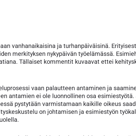
aan vanhanaikaisina ja turhanpäiväisinä. Erityisest
uiden merkityksen nykypäivän työelämässä. Esimi
tiana. Tällaiset kommentit kuvaavat ettei kehitys
teluprosessi vaan palautteen antaminen ja saaminen
teen antamien ei ole luonnollinen osa esimiestyötä. 
sessä pystytään varmistamaan kaikille oikeus saad
ityskeskustelu on johtamisen ja esimiestyön työkal
uolella.