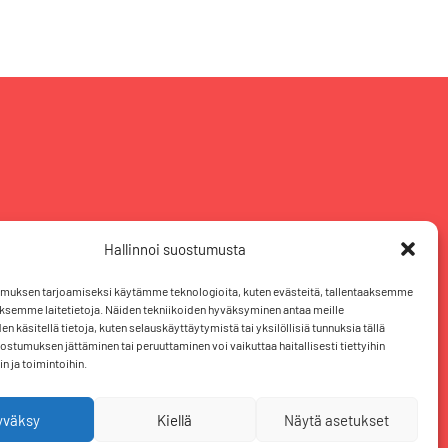
Hallinnoi suostumusta
muksen tarjoamiseksi käytämme teknologioita, kuten evästeitä, tallentaaksemme
äksemme laitetietoja. Näiden tekniikoiden hyväksyminen antaa meille
n käsitellä tietoja, kuten selauskäyttäytymistä tai yksilöllisiä tunnuksia tällä
uostumuksen jättäminen tai peruuttaminen voi vaikuttaa haitallisesti tiettyihin
n ja toimintoihin.
F
T
L
I
yväksy
Kiellä
Näytä asetukset
a
w
i
n