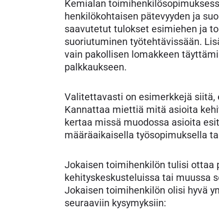
Kemialan toimihenkilösopimuksessa
henkilökohtaisen pätevyyden ja suor
saavutetut tulokset esimiehen ja t
suoriutuminen työtehtävissään. Lisä
vain pakollisen lomakkeen täyttämis
palkkaukseen.
Valitettavasti on esimerkkejä siitä
Kannattaa miettiä mitä asioita kehi
kertaa missä muodossa asioita esitt
määräaikaisella työsopimuksella tai
Jokaisen toimihenkilön tulisi otta
kehityskeskusteluissa tai muussa s
Jokaisen toimihenkilön olisi hyvä 
seuraaviin kysymyksiin: