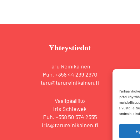
Yhteystiedot
Taru Reinikainen
Puh. +358 44 239 2970
taru@tarureinikainen.fi
Parhaan koke
ja/tai käyttä
Vaalipäällikö
mahdollisuude
Iris Schiewek
sivustolla. S
ominaisuuksii
Puh. +358 50 574 2355
iris@tarureinikainen.fi
H