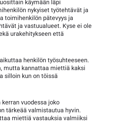
uosittain käymään läpi
ihenkilön nykyiset työtehtävät ja
a toimihenkilön pätevyys ja
tävät ja vastuualueet. Kyse ei ole
sekä urakehitykseen että
vaikuttaa henkilön työsuhteeseen.
a, mutta kannattaa miettiä kaksi
 silloin kun on töissä
n kerran vuodessa joko
n tärkeää valmistautua hyvin.
taa miettiä vastauksia valmiiksi