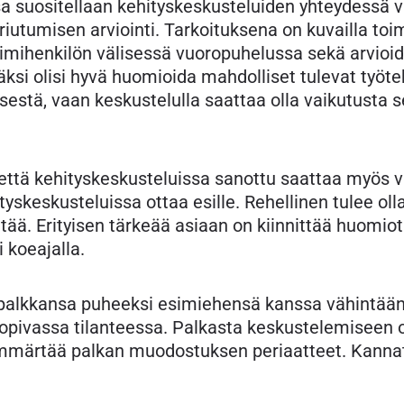
 suositellaan kehityskeskusteluiden yhteydessä v
iutumisen arviointi. Tarkoituksena on kuvailla toim
oimihenkilön välisessä vuoropuhelussa sekä arvioid
ksi olisi hyvä huomioida mahdolliset tulevat työteh
estä, vaan keskustelulla saattaa olla vaikutusta 
, että kehityskeskusteluissa sanottu saattaa myös 
tyskeskusteluissa ottaa esille. Rehellinen tulee oll
ää. Erityisen tärkeää asiaan on kiinnittää huomiota
 koeajalla.
a palkkansa puheeksi esimiehensä kanssa vähintää
opivassa tilanteessa. Palkasta keskustelemiseen o
ymmärtää palkan muodostuksen periaatteet. Kannat