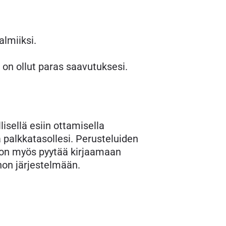
almiiksi.
 on ollut paras saavutuksesi.
isellä esiin ottamisella
 palkkatasollesi. Perusteluiden
 on myös pyytää kirjaamaan
non järjestelmään.