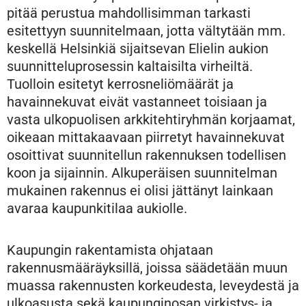
pitää perustua mahdollisimman tarkasti
esitettyyn suunnitelmaan, jotta vältytään mm.
keskellä Helsinkiä sijaitsevan Elielin aukion
suunnitteluprosessin kaltaisilta virheiltä.
Tuolloin esitetyt kerrosneliömäärät ja
havainnekuvat eivät vastanneet toisiaan ja
vasta ulkopuolisen arkkitehtiryhmän korjaamat,
oikeaan mittakaavaan piirretyt havainnekuvat
osoittivat suunnitellun rakennuksen todellisen
koon ja sijainnin. Alkuperäisen suunnitelman
mukainen rakennus ei olisi jättänyt lainkaan
avaraa kaupunkitilaa aukiolle.
Kaupungin rakentamista ohjataan
rakennusmääräyksillä, joissa säädetään muun
muassa rakennusten korkeudesta, leveydestä ja
ulkoasusta sekä kaupunginosan virkistys- ja