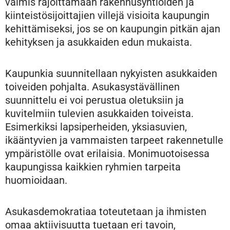
valmis rajoittamaan rakennusyhtiöiden ja
kiinteistösijoittajien villejä visioita kaupungin
kehittämiseksi, jos se on kaupungin pitkän ajan
kehityksen ja asukkaiden edun mukaista.
Kaupunkia suunnitellaan nykyisten asukkaiden
toiveiden pohjalta. Asukasystävällinen
suunnittelu ei voi perustua oletuksiin ja
kuvitelmiin tulevien asukkaiden toiveista.
Esimerkiksi lapsiperheiden, yksiasuvien,
ikääntyvien ja vammaisten tarpeet rakennetulle
ympäristölle ovat erilaisia. Monimuotoisessa
kaupungissa kaikkien ryhmien tarpeita
huomioidaan.
Asukasdemokratiaa toteutetaan ja ihmisten
omaa aktiivisuutta tuetaan eri tavoin,