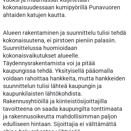
kokonaisuudessaan kumipyörillä Punavuoren
ahtaiden katujen kautta.
Alueen rakentaminen ja suunnittelu tulisi tehdä
kokonaisuutena, ei pirstoen pieniin palasiin.
Suunnittelussa huomioidaan
kokonaisvaikutukset alueelle.
Täydennysrakentamista voi ja pitää
kaupungissa tehdä. Yksityisellä pääomalla
voidaan rahoittaa hankkeita, mutta hankkeiden
suunnittelun tulisi lähteä kaupungin ja
kaupunkilaisten lähtökohdista.
Rakennusyhtiöillä ja kiinteistösijoittajilla
tavoitteena on saada kaupungilta tonttimaata
ja rakennusoikeutta mahdollisimman paljon
edulliseen hintaan. Sijoittajia ei välttämättä