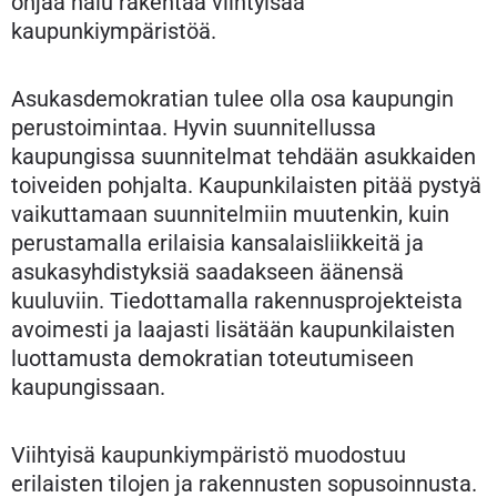
ohjaa halu rakentaa viihtyisää
kaupunkiympäristöä.
Asukasdemokratian tulee olla osa kaupungin
perustoimintaa. Hyvin suunnitellussa
kaupungissa suunnitelmat tehdään asukkaiden
toiveiden pohjalta. Kaupunkilaisten pitää pystyä
vaikuttamaan suunnitelmiin muutenkin, kuin
perustamalla erilaisia kansalaisliikkeitä ja
asukasyhdistyksiä saadakseen äänensä
kuuluviin. Tiedottamalla rakennusprojekteista
avoimesti ja laajasti lisätään kaupunkilaisten
luottamusta demokratian toteutumiseen
kaupungissaan.
Viihtyisä kaupunkiympäristö muodostuu
erilaisten tilojen ja rakennusten sopusoinnusta.