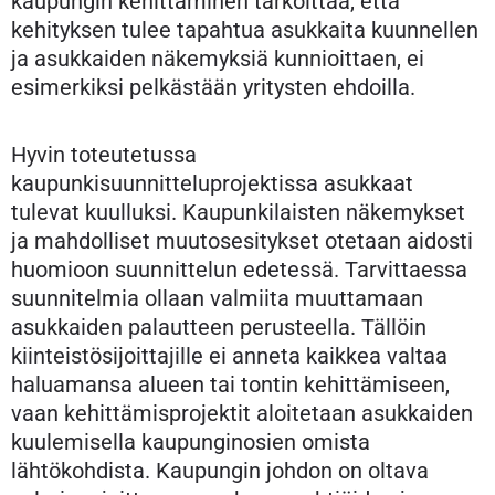
kaupungin kehittäminen tarkoittaa, että
kehityksen tulee tapahtua asukkaita kuunnellen
ja asukkaiden näkemyksiä kunnioittaen, ei
esimerkiksi pelkästään yritysten ehdoilla.
Hyvin toteutetussa
kaupunkisuunnitteluprojektissa asukkaat
tulevat kuulluksi. Kaupunkilaisten näkemykset
ja mahdolliset muutosesitykset otetaan aidosti
huomioon suunnittelun edetessä. Tarvittaessa
suunnitelmia ollaan valmiita muuttamaan
asukkaiden palautteen perusteella. Tällöin
kiinteistösijoittajille ei anneta kaikkea valtaa
haluamansa alueen tai tontin kehittämiseen,
vaan kehittämisprojektit aloitetaan asukkaiden
kuulemisella kaupunginosien omista
lähtökohdista. Kaupungin johdon on oltava