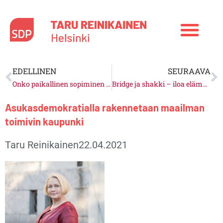
Siirry
sisältöön
Prev
N
EDELLINEN
SEURAAVA
Onko paikallinen sopiminen ratkaisu?
Bridge ja shakki – iloa elämään. Dementiaa vastaan peleillä.
Asukasdemokratialla rakennetaan maailman
toimivin kaupunki
Taru Reinikainen
22.04.2021