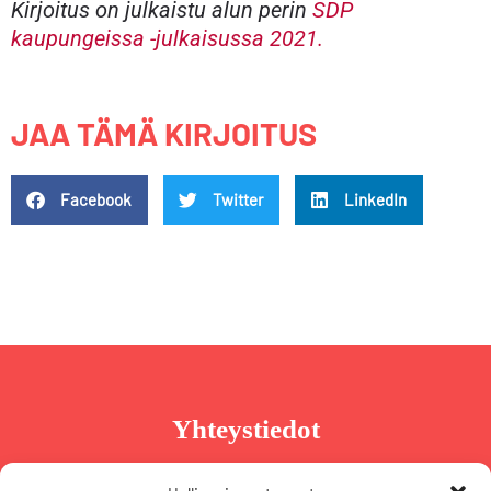
Kirjoitus on julkaistu alun perin
SDP
kaupungeissa -julkaisussa 2021.
JAA TÄMÄ KIRJOITUS
Facebook
Twitter
LinkedIn
Yhteystiedot