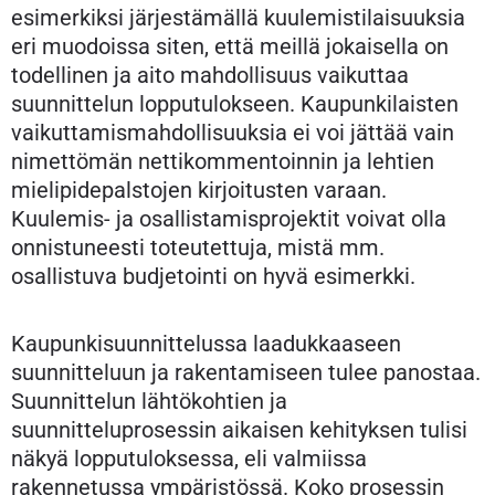
esimerkiksi järjestämällä kuulemistilaisuuksia
eri muodoissa siten, että meillä jokaisella on
todellinen ja aito mahdollisuus vaikuttaa
suunnittelun lopputulokseen. Kaupunkilaisten
vaikuttamismahdollisuuksia ei voi jättää vain
nimettömän nettikommentoinnin ja lehtien
mielipidepalstojen kirjoitusten varaan.
Kuulemis- ja osallistamisprojektit voivat olla
onnistuneesti toteutettuja, mistä mm.
osallistuva budjetointi on hyvä esimerkki.
Kaupunkisuunnittelussa laadukkaaseen
suunnitteluun ja rakentamiseen tulee panostaa.
Suunnittelun lähtökohtien ja
suunnitteluprosessin aikaisen kehityksen tulisi
näkyä lopputuloksessa, eli valmiissa
rakennetussa ympäristössä. Koko prosessin