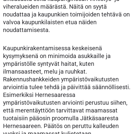
viheralueiden määrästä. Näitä on syytä
noudattaa ja kaupunkien toimijoiden tehtävä on
valvoa kaupunkilaisten etua näiden
noudattamisesta.
Kaupunkirakentamisessa keskeisenä
kysymyksenä on minimoida asukkaille ja
ympäristölle syntyvät haitat, kuten
ilmansaasteet, melu ja ruuhkat.
Rakennushankkeiden ympäristövaikutusten
arviointia tulee tehdä ja päivittää säännöllisesti.
Esimerkiksi Hernesaaressa
ympäristövaikutusten arviointi perustuu siihen,
että merentäyttöön tarvittavat maamassat
tuotaisiin pääosin proomulla Jätkäsaaresta
Hernesaareen. Päätös on peruttu kalleuden
vuoksi ja maamassat kuljetetaan