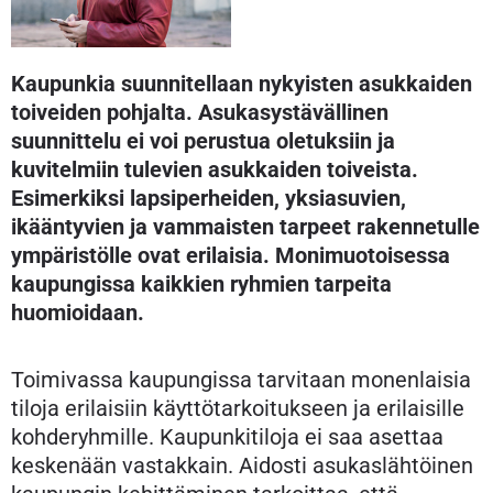
Kaupunkia suunnitellaan nykyisten asukkaiden
toiveiden pohjalta. Asukasystävällinen
suunnittelu ei voi perustua oletuksiin ja
kuvitelmiin tulevien asukkaiden toiveista.
Esimerkiksi lapsiperheiden, yksiasuvien,
ikääntyvien ja vammaisten tarpeet rakennetulle
ympäristölle ovat erilaisia. Monimuotoisessa
kaupungissa kaikkien ryhmien tarpeita
huomioidaan.
Toimivassa kaupungissa tarvitaan monenlaisia
tiloja erilaisiin käyttötarkoitukseen ja erilaisille
kohderyhmille. Kaupunkitiloja ei saa asettaa
keskenään vastakkain. Aidosti asukaslähtöinen