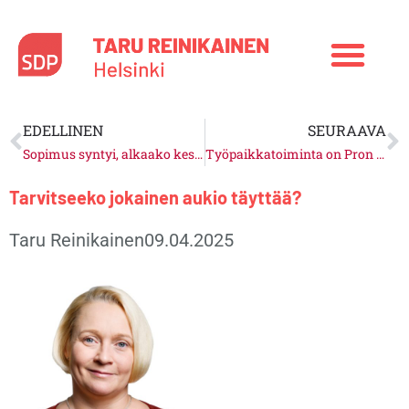
Siirry
sisältöön
Prev
N
EDELLINEN
SEURAAVA
Sopimus syntyi, alkaako kesäloma
Työpaikkatoiminta on Pron sydän
Tarvitseeko jokainen aukio täyttää?
Taru Reinikainen
09.04.2025