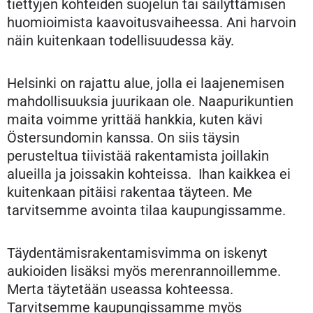
tiettyjen kohteiden suojelun tai säilyttämisen
huomioimista kaavoitusvaiheessa. Ani harvoin
näin kuitenkaan todellisuudessa käy.
Helsinki on rajattu alue, jolla ei laajenemisen
mahdollisuuksia juurikaan ole. Naapurikuntien
maita voimme yrittää hankkia, kuten kävi
Östersundomin kanssa. On siis täysin
perusteltua tiivistää rakentamista joillakin
alueilla ja joissakin kohteissa. Ihan kaikkea ei
kuitenkaan pitäisi rakentaa täyteen. Me
tarvitsemme avointa tilaa kaupungissamme.
Täydentämisrakentamisvimma on iskenyt
aukioiden lisäksi myös merenrannoillemme.
Merta täytetään useassa kohteessa.
Tarvitsemme kaupungissamme myös