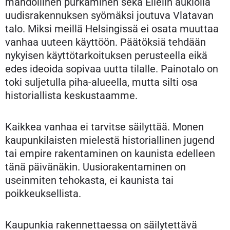
mahdollinen purkaminen sekä Elielin aukiolla
uudisrakennuksen syömäksi joutuva Vlatavan
talo. Miksi meillä Helsingissä ei osata muuttaa
vanhaa uuteen käyttöön. Päätöksiä tehdään
nykyisen käyttötarkoituksen perusteella eikä
edes ideoida sopivaa uutta tilalle. Painotalo on
toki suljetulla piha-alueella, mutta silti osa
historiallista keskustaamme.
Kaikkea vanhaa ei tarvitse säilyttää. Monen
kaupunkilaisten mielestä historiallinen jugend
tai empire rakentaminen on kaunista edelleen
tänä päivänäkin. Uusiorakentaminen on
useinmiten tehokasta, ei kaunista tai
poikkeuksellista.
Kaupunkia rakennettaessa on säilytettävä