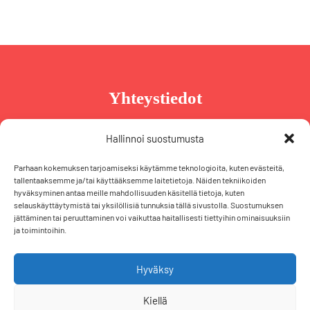
Yhteystiedot
Taru Reinikainen
Hallinnoi suostumusta
Puh. +358 44 239 2970
Parhaan kokemuksen tarjoamiseksi käytämme teknologioita, kuten evästeitä,
taru@tarureinikainen.fi
tallentaaksemme ja/tai käyttääksemme laitetietoja. Näiden tekniikoiden
hyväksyminen antaa meille mahdollisuuden käsitellä tietoja, kuten
selauskäyttäytymistä tai yksilöllisiä tunnuksia tällä sivustolla. Suostumuksen
Vaalipäällikö
jättäminen tai peruuttaminen voi vaikuttaa haitallisesti tiettyihin ominaisuuksiin
ja toimintoihin.
Iris Schiewek
Puh. +358 50 574 2355
iris@tarureinikainen.fi
Hyväksy
Kiellä