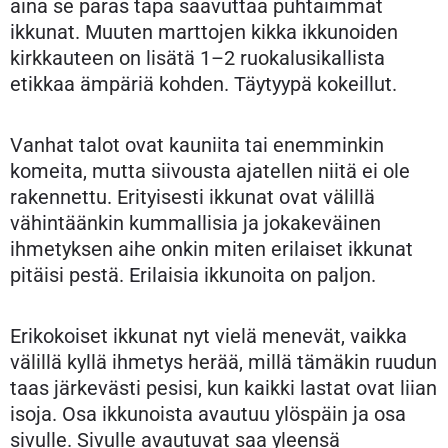
aina se paras tapa saavuttaa puhtaimmat
ikkunat. Muuten marttojen kikka ikkunoiden
kirkkauteen on lisätä 1–2 ruokalusikallista
etikkaa ämpäriä kohden. Täytyypä kokeillut.
Vanhat talot ovat kauniita tai enemminkin
komeita, mutta siivousta ajatellen niitä ei ole
rakennettu. Erityisesti ikkunat ovat välillä
vähintäänkin kummallisia ja jokakeväinen
ihmetyksen aihe onkin miten erilaiset ikkunat
pitäisi pestä. Erilaisia ikkunoita on paljon.
Erikokoiset ikkunat nyt vielä menevät, vaikka
välillä kyllä ihmetys herää, millä tämäkin ruudun
taas järkevästi pesisi, kun kaikki lastat ovat liian
isoja. Osa ikkunoista avautuu ylöspäin ja osa
sivulle. Sivulle avautuvat saa yleensä