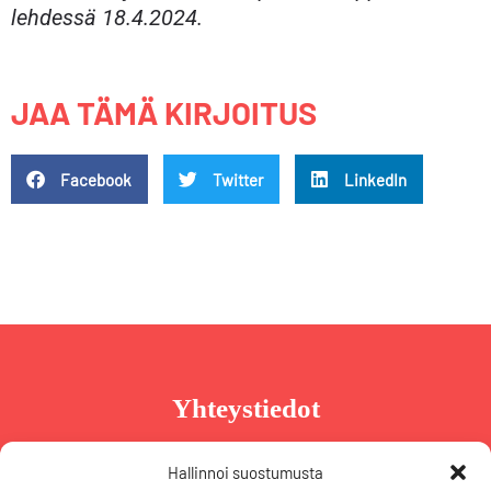
lehdessä 18.4.2024.
JAA TÄMÄ KIRJOITUS
Facebook
Twitter
LinkedIn
Yhteystiedot
Taru Reinikainen
Hallinnoi suostumusta