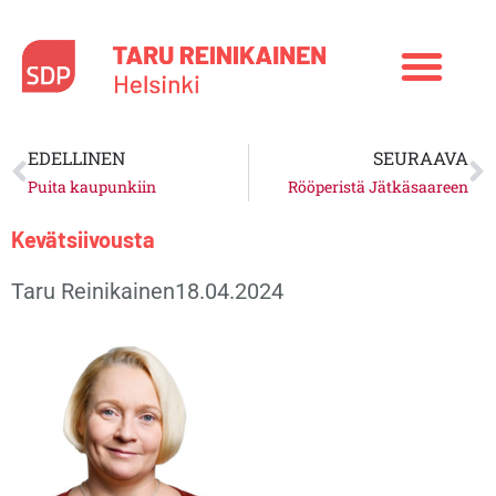
Siirry
sisältöön
Prev
N
EDELLINEN
SEURAAVA
Puita kaupunkiin
Rööperistä Jätkäsaareen
Kevätsiivousta
Taru Reinikainen
18.04.2024