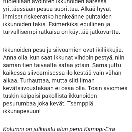
tuoleillaan avointen ikkunoiden ääressä
yrittäessään pesua suorittaa. Älkää hyvät
ihmiset riskeeratko henkeänne puhtaiden
ikkunoiden takia. Esimerkiksi edullinen ja
turvallisempi ratkaisu on käyttää jatkovartta.
Ikkunoiden pesu ja siivoamien ovat ikiliikkujia.
Anna olla, kun saat ikkunat vihdoin pestyä, niin
saman tien taivaalta sataa jotain. Sama juttu
kaikessa siivoamisessa ilo kestää vain vähän
aikaa. Turhauttaa, mutta silti ilman
kevätsiivoustakaan ei osaa olla. Tosin aviomies
tuskin kaipaisi pakollista ikkunoiden
pesurumbaa joka kevät. Tsemppiä
ikkunapesuun!
Kolumni on julkaistu alun perin Kamppi-Eira