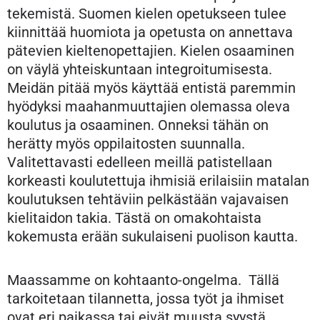
tekemistä. Suomen kielen opetukseen tulee
kiinnittää huomiota ja opetusta on annettava
pätevien kieltenopettajien. Kielen osaaminen
on väylä yhteiskuntaan integroitumisesta.
Meidän pitää myös käyttää entistä paremmin
hyödyksi maahanmuuttajien olemassa oleva
koulutus ja osaaminen. Onneksi tähän on
herätty myös oppilaitosten suunnalla.
Valitettavasti edelleen meillä patistellaan
korkeasti koulutettuja ihmisiä erilaisiin matalan
koulutuksen tehtäviin pelkästään vajavaisen
kielitaidon takia. Tästä on omakohtaista
kokemusta erään sukulaiseni puolison kautta.
Maassamme on kohtaanto-ongelma. Tällä
tarkoitetaan tilannetta, jossa työt ja ihmiset
ovat eri paikassa tai eivät muusta syystä