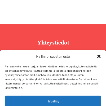
Yhteystiedot
Taru Reinikainen
Hallinnoi suostumusta
Puh. +358 44 239 2970
Parhaan kokemuksen tarjoamiseksi käytämme teknologioita, kuten evästeitä,
taru@tarureinikainen.fi
tallentaaksemme ja/tai käyttääksemme laitetietoja. Näiden tekniikoiden
hyväksyminen antaa meille mahdollisuuden käsitellä tietoja, kuten
selauskäyttäytymistä tai yksilöllisiä tunnuksia tällä sivustolla. Suostumuksen
Vaalipäällikö
jättäminen tai peruuttaminen voi vaikuttaa haitallisesti tiettyihin ominaisuuksiin
ja toimintoihin.
Iris Schiewek
Puh. +358 50 574 2355
iris@tarureinikainen.fi
Hyväksy