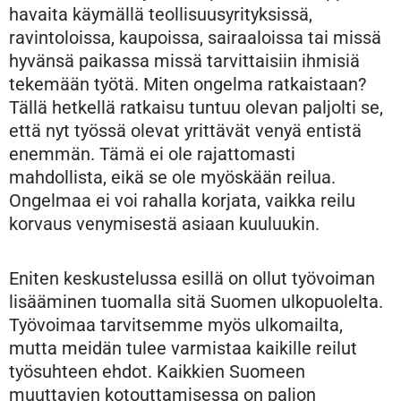
havaita käymällä teollisuusyrityksissä,
ravintoloissa, kaupoissa, sairaaloissa tai missä
hyvänsä paikassa missä tarvittaisiin ihmisiä
tekemään työtä. Miten ongelma ratkaistaan?
Tällä hetkellä ratkaisu tuntuu olevan paljolti se,
että nyt työssä olevat yrittävät venyä entistä
enemmän. Tämä ei ole rajattomasti
mahdollista, eikä se ole myöskään reilua.
Ongelmaa ei voi rahalla korjata, vaikka reilu
korvaus venymisestä asiaan kuuluukin.
Eniten keskustelussa esillä on ollut työvoiman
lisääminen tuomalla sitä Suomen ulkopuolelta.
Työvoimaa tarvitsemme myös ulkomailta,
mutta meidän tulee varmistaa kaikille reilut
työsuhteen ehdot. Kaikkien Suomeen
muuttavien kotouttamisessa on paljon