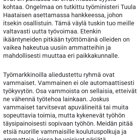
kohtaa. Ongelmaa on tutkittu työministeri Tuula
Haataisen asettamassa hankkeessa, johon
itsekin osallistuin. Tämä väylä tuskin tuo meille
valtavasti uutta työvoimaa. Etenkin
ikääntyneiden pitkään työttömänä olleiden on
vaikea hakeutua uusiin ammatteihin ja
mahdollisesti muuttaa eri paikkakunnalle.
Työmarkkinoilla aliedustettu ryhmä ovat
vammaiset. Vammainen ei ole automaattisesti
työkyvytön. Osa vammoista on sellaisia, etteivät
ne vähennä työtehoa lainkaan. Joskus
vammaiset tarvitsevat apuvälineitä tai muita
sopeuttavia toimia, mutta kykenevät työhön
täysipainoisesti sopivaan työhön. Meidän pitää
etsiä nuorille vammaisille koulutuspolkuja ja
ammatteja, joissa he voisivat pärjätä.