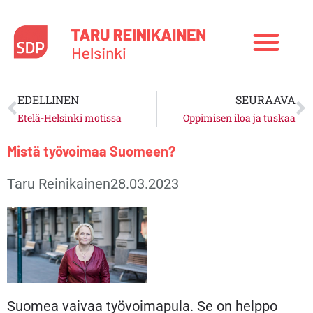
Siirry
sisältöön
Prev
N
EDELLINEN
SEURAAVA
Etelä-Helsinki motissa
Oppimisen iloa ja tuskaa
Mistä työvoimaa Suomeen?
Taru Reinikainen
28.03.2023
Suomea vaivaa työvoimapula. Se on helppo