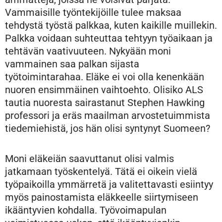
Vammaisille työntekijöille tulee maksaa
tehdystä työstä palkkaa, kuten kaikille muillekin.
Palkka voidaan suhteuttaa tehtyyn työaikaan ja
tehtävän vaativuuteen. Nykyään moni
vammainen saa palkan sijasta
työtoimintarahaa. Eläke ei voi olla kenenkään
nuoren ensimmäinen vaihtoehto. Olisiko ALS
tautia nuoresta sairastanut Stephen Hawking
professori ja eräs maailman arvostetuimmista
tiedemiehistä, jos hän olisi syntynyt Suomeen?
Moni eläkeiän saavuttanut olisi valmis
jatkamaan työskentelyä. Tätä ei oikein vielä
työpaikoilla ymmärretä ja valitettavasti esiintyy
myös painostamista eläkkeelle siirtymiseen
ikääntyvien kohdalla. Työvoimapulan