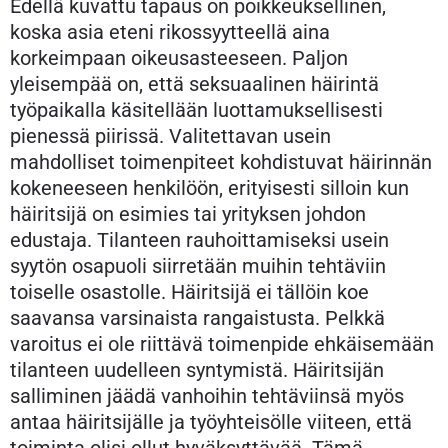
Edellä kuvattu tapaus on poikkeuksellinen,
koska asia eteni rikossyytteellä aina
korkeimpaan oikeusasteeseen. Paljon
yleisempää on, että seksuaalinen häirintä
työpaikalla käsitellään luottamuksellisesti
pienessä piirissä. Valitettavan usein
mahdolliset toimenpiteet kohdistuvat häirinnän
kokeneeseen henkilöön, erityisesti silloin kun
häiritsijä on esimies tai yrityksen johdon
edustaja. Tilanteen rauhoittamiseksi usein
syytön osapuoli siirretään muihin tehtäviin
toiselle osastolle. Häiritsijä ei tällöin koe
saavansa varsinaista rangaistusta. Pelkkä
varoitus ei ole riittävä toimenpide ehkäisemään
tilanteen uudelleen syntymistä. Häiritsijän
salliminen jäädä vanhoihin tehtäviinsä myös
antaa häiritsijälle ja työyhteisölle viiteen, että