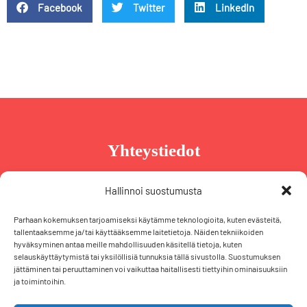
Facebook
Twitter
LinkedIn
Yhteystiedot
Taru Reinikainen
Hallinnoi suostumusta
Puh. +358 44 239 2970
Parhaan kokemuksen tarjoamiseksi käytämme teknologioita, kuten evästeitä,
taru@tarureinikainen.fi
tallentaaksemme ja/tai käyttääksemme laitetietoja. Näiden tekniikoiden
hyväksyminen antaa meille mahdollisuuden käsitellä tietoja, kuten
selauskäyttäytymistä tai yksilöllisiä tunnuksia tällä sivustolla. Suostumuksen
Vaalipäällikö
jättäminen tai peruuttaminen voi vaikuttaa haitallisesti tiettyihin ominaisuuksiin
ja toimintoihin.
Iris Schiewek
Puh. +358 50 574 2355