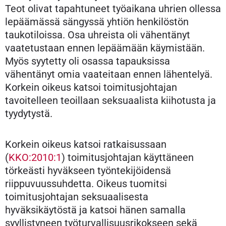
Teot olivat tapahtuneet työaikana uhrien ollessa
lepäämässä sängyssä yhtiön henkilöstön
taukotiloissa. Osa uhreista oli vähentänyt
vaatetustaan ennen lepäämään käymistään.
Myös syytetty oli osassa tapauksissa
vähentänyt omia vaateitaan ennen lähentelyä.
Korkein oikeus katsoi toimitusjohtajan
tavoitelleen teoillaan seksuaalista kiihotusta ja
tyydytystä.
Korkein oikeus katsoi ratkaisussaan
(
KKO:2010:1
) toimitusjohtajan käyttäneen
törkeästi hyväkseen työntekijöidensä
riippuvuussuhdetta. Oikeus tuomitsi
toimitusjohtajan seksuaalisesta
hyväksikäytöstä ja katsoi hänen samalla
syyllistyneen työturvallisuusrikokseen sekä