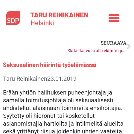
Siirry
sisältöön
N
SEURAAVA
Eläkeikä voisi olla elämän parasta aikaa
Seksuaalinen häirintä työelämässä
Taru Reinikainen
23.01.2019
Erään yhtiön hallituksen puheenjohtaja ja
samalla toimitusjohtaja oli seksuaalisesti
ahdistellut alaisinaan toimineita ensihoitajia.
Syytetty oli hieronut tai kosketellut
asianomistajia hartioilta ja intiimeiltä alueilta
sekä yrittänyt riisua joidenkin uhrien vaateita.