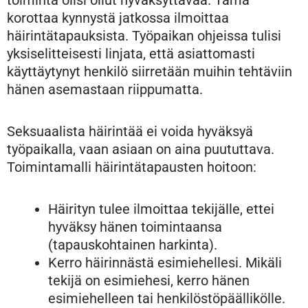
toiminta olisi ollut hyväksyttävää. Tämä
korottaa kynnystä jatkossa ilmoittaa
häirintätapauksista. Työpaikan ohjeissa tulisi
yksiselitteisesti linjata, että asiattomasti
käyttäytynyt henkilö siirretään muihin tehtäviin
hänen asemastaan riippumatta.
Seksuaalista häirintää ei voida hyväksyä
työpaikalla, vaan asiaan on aina puututtava.
Toimintamalli häirintätapausten hoitoon:
Häirityn tulee ilmoittaa tekijälle, ettei
hyväksy hänen toimintaansa
(tapauskohtainen harkinta).
Kerro häirinnästä esimiehellesi. Mikäli
tekijä on esimiehesi, kerro hänen
esimiehelleen tai henkilöstöpäällikölle.