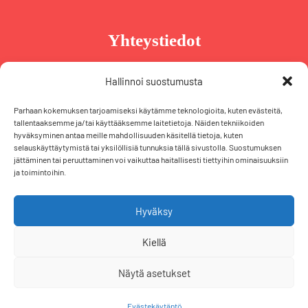
Yhteystiedot
Taru Reinikainen
Hallinnoi suostumusta
Puh. +358 44 239 2970
Parhaan kokemuksen tarjoamiseksi käytämme teknologioita, kuten evästeitä,
taru@tarureinikainen.fi
tallentaaksemme ja/tai käyttääksemme laitetietoja. Näiden tekniikoiden
hyväksyminen antaa meille mahdollisuuden käsitellä tietoja, kuten
selauskäyttäytymistä tai yksilöllisiä tunnuksia tällä sivustolla. Suostumuksen
Vaalipäällikö
jättäminen tai peruuttaminen voi vaikuttaa haitallisesti tiettyihin ominaisuuksiin
Iris Schiewek
ja toimintoihin.
Puh. +358 50 574 2355
iris@tarureinikainen.fi
Hyväksy
Kiellä
F
T
L
I
a
w
i
n
Näytä asetukset
Copyright 2020 Taru Reinikainen |
Evästekäytännöt
c
i
n
s
Evästekäytäntö