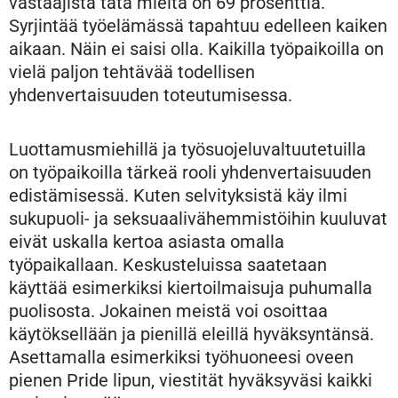
vastaajista tätä mieltä on 69 prosenttia.
Syrjintää työelämässä tapahtuu edelleen kaiken
aikaan. Näin ei saisi olla. Kaikilla työpaikoilla on
vielä paljon tehtävää todellisen
yhdenvertaisuuden toteutumisessa.
Luottamusmiehillä ja työsuojeluvaltuutetuilla
on työpaikoilla tärkeä rooli yhdenvertaisuuden
edistämisessä. Kuten selvityksistä käy ilmi
sukupuoli- ja seksuaalivähemmistöihin kuuluvat
eivät uskalla kertoa asiasta omalla
työpaikallaan. Keskusteluissa saatetaan
käyttää esimerkiksi kiertoilmaisuja puhumalla
puolisosta. Jokainen meistä voi osoittaa
käytöksellään ja pienillä eleillä hyväksyntänsä.
Asettamalla esimerkiksi työhuoneesi oveen
pienen Pride lipun, viestität hyväksyväsi kaikki