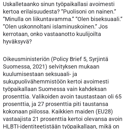
Uskalletaanko sinun työpaikallasi avoimesti
kertoa erilaisuudesta? ”Puolisoni on nainen.”
”Minulla on liikuntavamma.” ”Olen biseksuaali.”
”Olen uskonnoltani islaminuskoinen.” Jos
kerrotaan, onko vastaanotto kuulijoilta
hyväksyvä?
Oikeusministeriön (Policy Brief 5, Syrjintä
Suomessa, 2021) selvityksen mukaan
kuulumisestaan seksuaali- ja
sukupuolivähemmistöön kertoi avoimesti
työpaikallaan Suomessa vain kahdeksan
prosenttia. Valikoiden avoin taustastaan oli 65
prosenttia, ja 27 prosenttia piti taustansa
kokonaan piilossa. Kaikkien maiden (EU28)
vastaajista 21 prosenttia kertoi olevansa avoin
HLBTI-identiteetistään työpaikallaan, mikä on