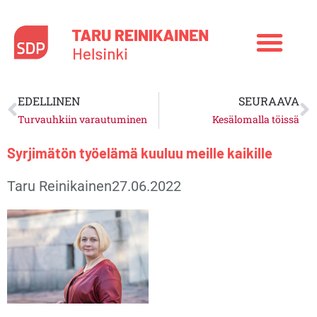
Siirry
sisältöön
Prev
N
EDELLINEN
SEURAAVA
Turvauhkiin varautuminen
Kesälomalla töissä
Syrjimätön työelämä kuuluu meille kaikille
Taru Reinikainen
27.06.2022