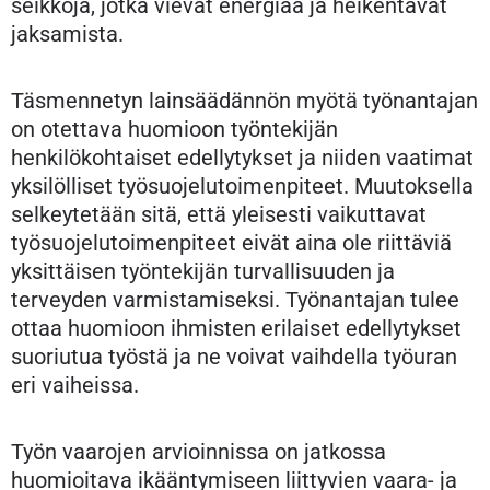
seikkoja, jotka vievät energiaa ja heikentävät
jaksamista.
Täsmennetyn lainsäädännön myötä työnantajan
on otettava huomioon työntekijän
henkilökohtaiset edellytykset ja niiden vaatimat
yksilölliset työsuojelutoimenpiteet. Muutoksella
selkeytetään sitä, että yleisesti vaikuttavat
työsuojelutoimenpiteet eivät aina ole riittäviä
yksittäisen työntekijän turvallisuuden ja
terveyden varmistamiseksi. Työnantajan tulee
ottaa huomioon ihmisten erilaiset edellytykset
suoriutua työstä ja ne voivat vaihdella työuran
eri vaiheissa.
Työn vaarojen arvioinnissa on jatkossa
huomioitava ikääntymiseen liittyvien vaara- ja