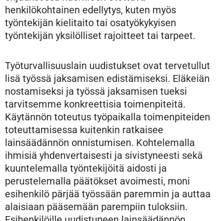
henkilökohtainen edellytys, kuten myös
työntekijän kielitaito tai osatyökykyisen
työntekijän yksilölliset rajoitteet tai tarpeet.
Työturvallisuuslain uudistukset ovat tervetullut
lisä työssä jaksamisen edistämiseksi. Eläkeiän
nostamiseksi ja työssä jaksamisen tueksi
tarvitsemme konkreettisia toimenpiteitä.
Käytännön toteutus työpaikalla toimenpiteiden
toteuttamisessa kuitenkin ratkaisee
lainsäädännön onnistumisen. Kohtelemalla
ihmisiä yhdenvertaisesti ja sivistyneesti sekä
kuuntelemalla työntekijöitä aidosti ja
perustelemalla päätökset avoimesti, moni
esihenkilö pärjää työssään paremmin ja auttaa
alaisiaan pääsemään parempiin tuloksiin.
Esihenkilöille uudistuneen lainsäädännön