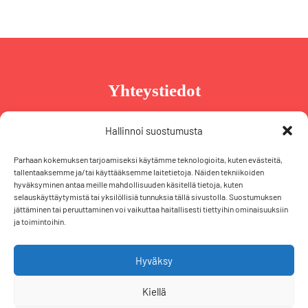
Yhteystiedot
Taru Reinikainen
Hallinnoi suostumusta
Puh. +358 44 239 2970
Parhaan kokemuksen tarjoamiseksi käytämme teknologioita, kuten evästeitä,
taru@tarureinikainen.fi
tallentaaksemme ja/tai käyttääksemme laitetietoja. Näiden tekniikoiden
hyväksyminen antaa meille mahdollisuuden käsitellä tietoja, kuten
selauskäyttäytymistä tai yksilöllisiä tunnuksia tällä sivustolla. Suostumuksen
Vaalipäällikö
jättäminen tai peruuttaminen voi vaikuttaa haitallisesti tiettyihin ominaisuuksiin
ja toimintoihin.
Iris Schiewek
Puh. +358 50 574 2355
iris@tarureinikainen.fi
Hyväksy
Kiellä
F
T
L
I