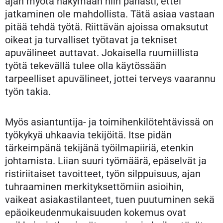
ajan myötä näkymään niin pahasti, ettei
jatkaminen ole mahdollista. Tätä asiaa vastaan
pitää tehdä työtä. Riittävän ajoissa omaksutut
oikeat ja turvalliset työtavat ja tekniset
apuvälineet auttavat. Jokaisella ruumiillista
työtä tekevällä tulee olla käytössään
tarpeelliset apuvälineet, jottei terveys vaarannu
työn takia.
Myös asiantuntija- ja toimihenkilötehtävissä on
työkykyä uhkaavia tekijöitä. Itse pidän
tärkeimpänä tekijänä työilmapiiriä, etenkin
johtamista. Liian suuri työmäärä, epäselvät ja
ristiriitaiset tavoitteet, työn silppuisuus, ajan
tuhraaminen merkityksettömiin asioihin,
vaikeat asiakastilanteet, tuen puutuminen sekä
epäoikeudenmukaisuuden kokemus ovat