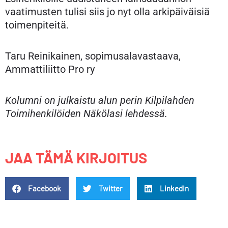
vaatimusten tulisi siis jo nyt olla arkipäiväisiä
toimenpiteitä.
Taru Reinikainen, sopimusalavastaava,
Ammattiliitto Pro ry
Kolumni on julkaistu alun perin Kilpilahden
Toimihenkilöiden Näkölasi lehdessä.
JAA TÄMÄ KIRJOITUS
Facebook
Twitter
LinkedIn