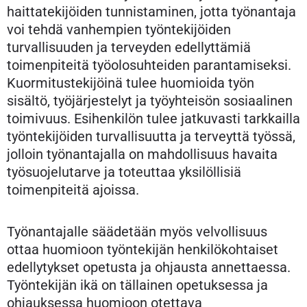
haittatekijöiden tunnistaminen, jotta työnantaja
voi tehdä vanhempien työntekijöiden
turvallisuuden ja terveyden edellyttämiä
toimenpiteitä työolosuhteiden parantamiseksi.
Kuormitustekijöinä tulee huomioida työn
sisältö, työjärjestelyt ja työyhteisön sosiaalinen
toimivuus. Esihenkilön tulee jatkuvasti tarkkailla
työntekijöiden turvallisuutta ja terveyttä työssä,
jolloin työnantajalla on mahdollisuus havaita
työsuojelutarve ja toteuttaa yksilöllisiä
toimenpiteitä ajoissa.
Työnantajalle säädetään myös velvollisuus
ottaa huomioon työntekijän henkilökohtaiset
edellytykset opetusta ja ohjausta annettaessa.
Työntekijän ikä on tällainen opetuksessa ja
ohjauksessa huomioon otettava