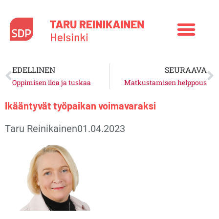
Siirry
sisältöön
Prev
N
EDELLINEN
SEURAAVA
Oppimisen iloa ja tuskaa
Matkustamisen helppous
Ikääntyvät työpaikan voimavaraksi
Taru Reinikainen
01.04.2023