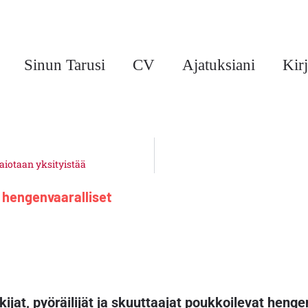
Sinun Tarusi
CV
Ajatuksiani
Kirj
iotaan yksityistää
t hengenvaaralliset
ijat, pyöräilijät ja skuuttaajat poukkoilevat henge