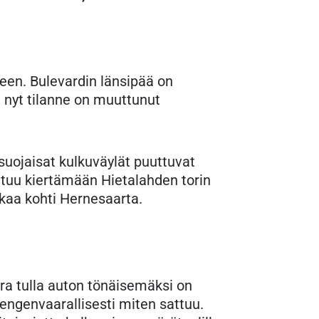
een. Bulevardin länsipää on
a nyt tilanne on muuttunut
suojaisat kulkuväylät puuttuvat
utuu kiertämään Hietalahden torin
kaa kohti Hernesaarta.
ra tulla auton tönäisemäksi on
 hengenvaarallisesti miten sattuu.