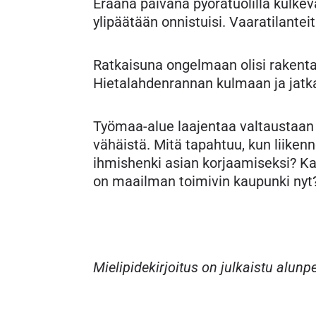
Eräänä päivänä pyörätuolilla kulkev
ylipäätään onnistuisi. Vaaratilanteit
Ratkaisuna ongelmaan olisi rakentaa
Hietalahdenrannan kulmaan ja jatkaa
Työmaa-alue laajentaa valtaustaan 
vähäistä. Mitä tapahtuu, kun liik
ihmishenki asian korjaamiseksi? Kaupu
on maailman toimivin kaupunki nyt
Mielipidekirjoitus on julkaistu alu