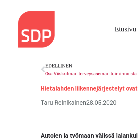
Siirry
sisältöön
Etusivu
Prev
EDELLINEN
Osa Viiskulman terveysaseman toiminnoista a
Hietalahden liikennejärjestelyt ova
Taru Reinikainen
28.05.2020
Autojen ja työmaan välissä jalankulk