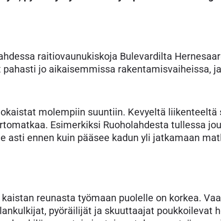
ahdessa raitiovaunukiskoja Bulevardilta Hernesaar
vat pahasti jo aikaisemmissa rakentamisvaiheissa, j
aistat molempiin suuntiin. Kevyeltä liikenteeltä 
iertomatkaa. Esimerkiksi Ruoholahdesta tullessa jo
le asti ennen kuin pääsee kadun yli jatkamaan mat
s kaistan reunasta työmaan puolelle on korkea. Vaa
lankulkijat, pyöräilijät ja skuuttaajat poukkoilevat