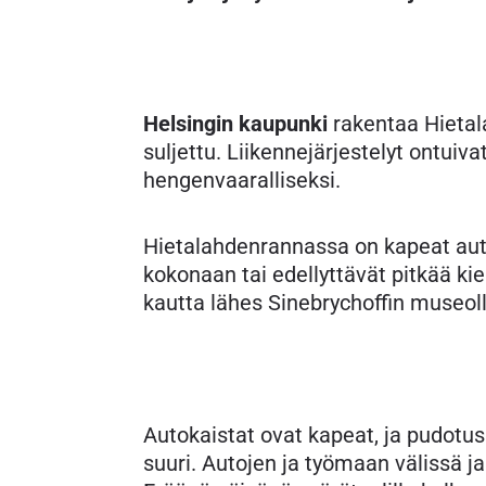
Helsingin kaupunki
rakentaa Hietal
suljettu. Liikennejärjestelyt ontui
hengenvaaralliseksi.
Hietalahdenrannassa on kapeat autok
kokonaan tai edellyttävät pitkää k
kautta lähes Sinebrychoffin museol
Autokaistat ovat kapeat, ja pudotu
suuri. Autojen ja työmaan välissä ja