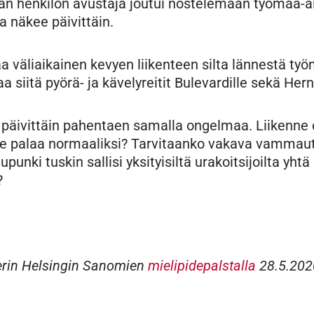
an henkilön avustaja joutui nostelemaan työmaa-ait
a näkee päivittäin.
 väliaikainen kevyen liikenteen silta lännestä työ
 siitä pyörä- ja kävelyreitit Bulevardille sekä Her
päivittäin pahentaen samalla ongelmaa. Liikenne 
enne palaa normaaliksi? Tarvitaanko vakava vamma
nki tuskin sallisi yksityisiltä urakoitsijoilta yhtä
?
nperin Helsingin Sanomien
mielipidepalstalla
28.5.202