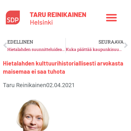
Siirry
sisältöön
Prev
N
EDELLINEN
SEURAAVA
Hietalahden suunnitteluideat eivät kunnioita alueen historiaa
Kuka päättää kaupunkisuunnittelussa?
Hietalahden kulttuurihistoriallisesti arvokasta
maisemaa ei saa tuhota
Taru Reinikainen
02.04.2021