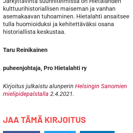
Järkyttävintä suunnitelmissa on Hietalahden
kulttuurihistoriallisen maiseman ja vanhan
asemakaavan tuhoaminen. Hietalahti ansaitsee
tulla huomioiduksi ja kehitettäväksi osana
historiallista keskustaa.
Taru Reinikainen
puheenjohtaja, Pro Hietalahti ry
Kirjoitus julkaistu alunperin
Helsingin Sanomien
mielipidepalstalla
2.4.2021.
JAA TÄMÄ KIRJOITUS