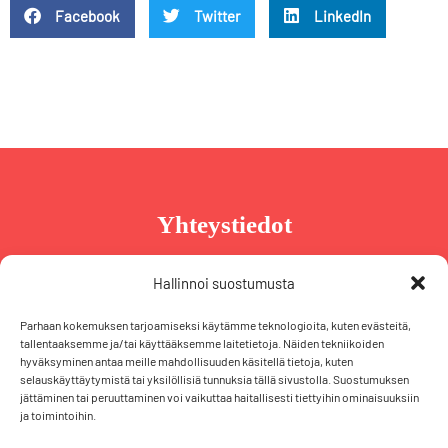
Facebook
Twitter
LinkedIn
Yhteystiedot
Taru Reinikainen
Hallinnoi suostumusta
Puh. +358 44 239 2970
Parhaan kokemuksen tarjoamiseksi käytämme teknologioita, kuten evästeitä,
taru@tarureinikainen.fi
tallentaaksemme ja/tai käyttääksemme laitetietoja. Näiden tekniikoiden
hyväksyminen antaa meille mahdollisuuden käsitellä tietoja, kuten
selauskäyttäytymistä tai yksilöllisiä tunnuksia tällä sivustolla. Suostumuksen
Vaalipäällikö
jättäminen tai peruuttaminen voi vaikuttaa haitallisesti tiettyihin ominaisuuksiin
ja toimintoihin.
Iris Schiewek
Puh. +358 50 574 2355