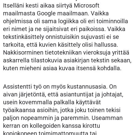
Itselläni kesti aikaa siirtyä Microsoft
maailmasta Google maailmaan. Vaikka
ohjelmissa oli sama logiikka oli eri toiminnoilla
eri nimet ja ne sijaitsivat eri paikoissa. Vaikka
tekstinkäsittely onnistuisikin sujuvasti ei se
tarkoita, että kuvien käsittely olisi hallussa.
Nakkisorminen tietotekniikan vieroksuja yrittää
askarrella tilastokuvia asiakirjan tekstin sekaan,
kuten mieheni asiaa kuvaa itsensä kohdalla.
Assistentti työ on myös kustannusasia. On
aivan järjetöntä, että asiantuntijat ja johtajat,
usein kovemmalla palkalla käyttävät
työaikaansa asioihin, jotka joku toinen tekisi
paljon nopeammin ja paremmin. Useamman
kerran on kollegoiden kanssa kirottu
kopiokoneen toimimattomuutta tai