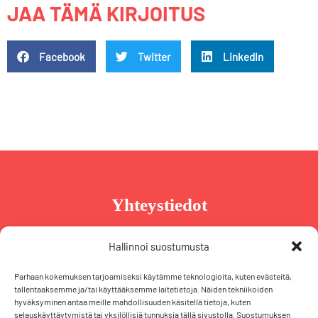
JAA TÄMÄ KIRJOITUS
Facebook
Twitter
LinkedIn
Yhteystiedot
Taru Reinikainen
Hallinnoi suostumusta
Puh. +358 44 239 2970
Parhaan kokemuksen tarjoamiseksi käytämme teknologioita, kuten evästeitä,
taru@tarureinikainen.fi
tallentaaksemme ja/tai käyttääksemme laitetietoja. Näiden tekniikoiden
hyväksyminen antaa meille mahdollisuuden käsitellä tietoja, kuten
selauskäyttäytymistä tai yksilöllisiä tunnuksia tällä sivustolla. Suostumuksen