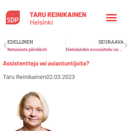
Siirry
sisältöön
Prev
N
EDELLINEN
SEURAAVA
Betaniasta päiväkoti
Hietalahden suunnittelu on pysäytettävä
Assistentteja vai asiantuntijoita?
Taru Reinikainen
02.03.2023