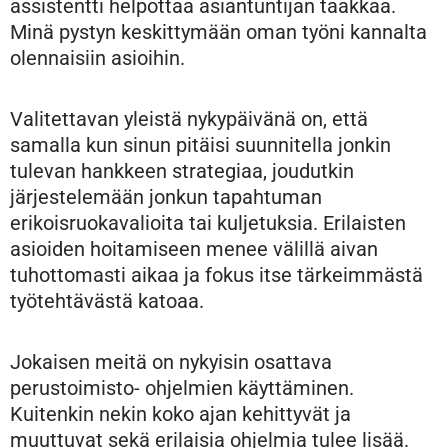
assistentti helpottaa asiantuntijan taakkaa.
Minä pystyn keskittymään oman työni kannalta
olennaisiin asioihin.
Valitettavan yleistä nykypäivänä on, että
samalla kun sinun pitäisi suunnitella jonkin
tulevan hankkeen strategiaa, joudutkin
järjestelemään jonkun tapahtuman
erikoisruokavalioita tai kuljetuksia. Erilaisten
asioiden hoitamiseen menee välillä aivan
tuhottomasti aikaa ja fokus itse tärkeimmästä
työtehtävästä katoaa.
Jokaisen meitä on nykyisin osattava
perustoimisto- ohjelmien käyttäminen.
Kuitenkin nekin koko ajan kehittyvät ja
muuttuvat sekä erilaisia ohjelmia tulee lisää.