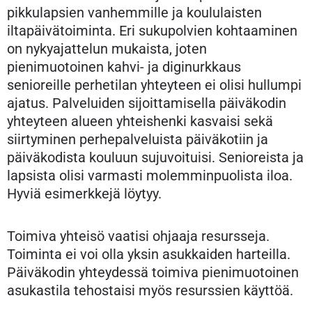
pikkulapsien vanhemmille ja koululaisten
iltapäivätoiminta. Eri sukupolvien kohtaaminen
on nykyajattelun mukaista, joten
pienimuotoinen kahvi- ja diginurkkaus
senioreille perhetilan yhteyteen ei olisi hullumpi
ajatus. Palveluiden sijoittamisella päiväkodin
yhteyteen alueen yhteishenki kasvaisi sekä
siirtyminen perhepalveluista päiväkotiin ja
päiväkodista kouluun sujuvoituisi. Senioreista ja
lapsista olisi varmasti molemminpuolista iloa.
Hyviä esimerkkejä löytyy.
Toimiva yhteisö vaatisi ohjaaja resursseja.
Toiminta ei voi olla yksin asukkaiden harteilla.
Päiväkodin yhteydessä toimiva pienimuotoinen
asukastila tehostaisi myös resurssien käyttöä.