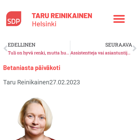
Siirry
sisältöön
Prev
N
EDELLINEN
SEURAAVA
Tuli on hyvä renki, mutta huono isäntä
Assistentteja vai asiantuntijoita?
Betaniasta päiväkoti
Taru Reinikainen
27.02.2023