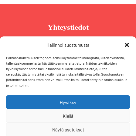
Yhteystiedot
Taru Reinikainen
Hallinnoi suostumusta
Puh. +358 44 239 2970
Parhaan kokemuksen tarjoamiseksi käytämme teknologioita, kuten evästeitä,
taru@tarureinikainen.fi
tallentaaksemme ja/tai käyttääksemme laitetietoja. Näiden tekniikoiden
hyväksyminen antaa meille mahdollisuuden käsitellä tietoja, kuten
selauskäyttäytymistä tai yksilöllisiä tunnuksia tällä sivustolla. Suostumuksen
Vaalipäällikö
jättäminen tai peruuttaminen voi vaikuttaa haitallisesti tiettyihin ominaisuuksiin
ja toimintoihin.
Iris Schiewek
Puh. +358 50 574 2355
iris@tarureinikainen.fi
Hyväksy
Kiellä
F
T
L
I
a
w
i
n
Näytä asetukset