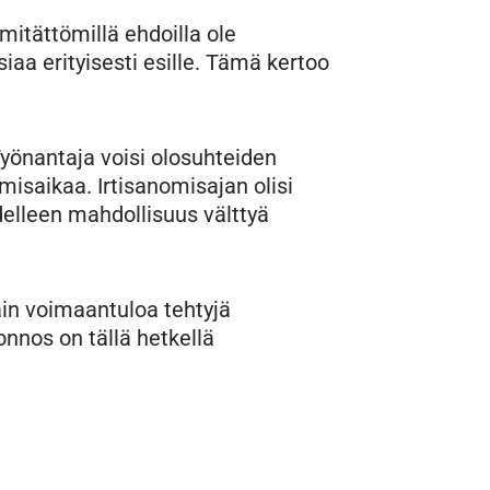
mitättömillä ehdoilla ole
a erityisesti esille. Tämä kertoo
Työnantaja voisi olosuhteiden
isaikaa. Irtisanomisajan olisi
edelleen mahdollisuus välttyä
ain voimaantuloa tehtyjä
onnos on tällä hetkellä