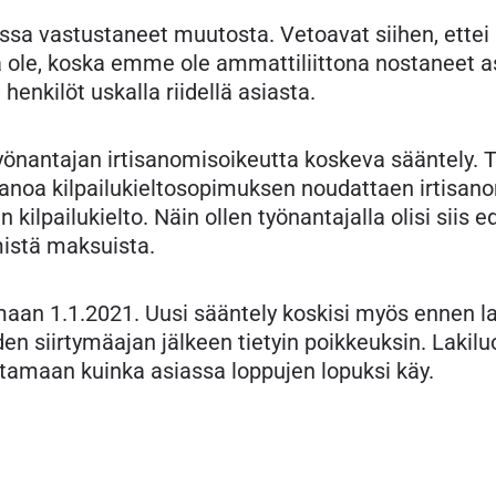
ssa vastustaneet muutosta. Vetoavat siihen, ettei 
le, koska emme ole ammattiliittona nostaneet asia
 henkilöt uskalla riidellä asiasta.
yönantajan irtisanomisoikeutta koskeva sääntely. 
anoa kilpailukieltosopimuksen noudattaen irtisanom
kilpailukielto. Näin ollen työnantajalla olisi siis 
mistä maksuista.
imaan 1.1.2021. Uusi sääntely koskisi myös ennen l
en siirtymäajan jälkeen tietyin poikkeuksin. Lakilu
tamaan kuinka asiassa loppujen lopuksi käy.