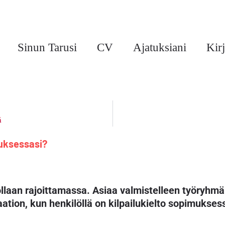
Sinun Tarusi
CV
Ajatuksiani
Kirj
ä
muksessasi?
ollaan rajoittamassa. Asiaa valmistelleen työryh
tion, kun henkilöllä on kilpailukielto sopimukse