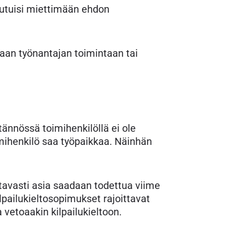
joutuisi miettimään ehdon
aan työnantajan toimintaan tai
ännössä toimihenkilöllä ei ole
imihenkilö saa työpaikkaa. Näinhän
tavasti asia saadaan todettua viime
pailukieltosopimukset rajoittavat
 vetoaakin kilpailukieltoon.