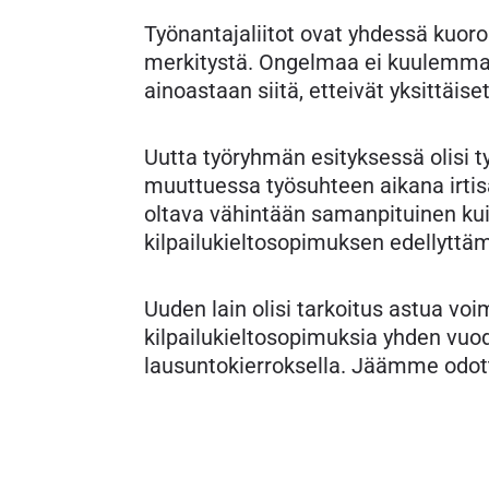
Työnantajaliitot ovat yhdessä kuoro
merkitystä. Ongelmaa ei kuulemma o
ainoastaan siitä, etteivät yksittäiset
Uutta työryhmän esityksessä olisi t
muuttuessa työsuhteen aikana irtis
oltava vähintään samanpituinen kuin 
kilpailukieltosopimuksen edellyttä
Uuden lain olisi tarkoitus astua vo
kilpailukieltosopimuksia yhden vuod
lausuntokierroksella. Jäämme odot