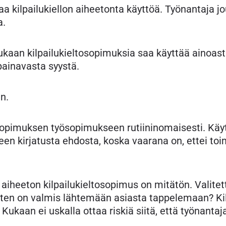
taa kilpailukiellon aiheetonta käyttöä. Työnantaja 
a.
aan kilpailukieltosopimuksia saa käyttää ainoast
painavasta syystä.
n.
osopimuksen työsopimukseen rutiininomaisesti. Käyt
en kirjatusta ehdosta, koska vaarana on, ettei to
iheeton kilpailukieltosopimus on mitätön. Valitet
ten on valmis lähtemään asiasta tappelemaan? Kil
Kukaan ei uskalla ottaa riskiä siitä, että työnantaja