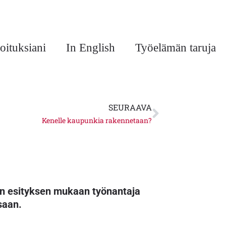
oituksiani
In English
Työelämän taruja
Next
SEURAAVA
Kenelle kaupunkia rakennetaan?
män esityksen mukaan työnantaja
ssaan.