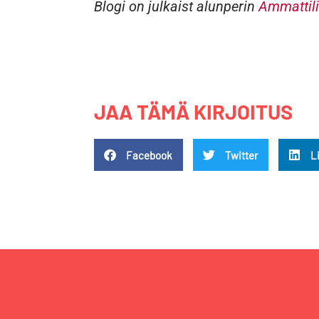
Blogi on julkaist alunperin
Ammattili
JAA TÄMÄ KIRJOITUS
Facebook
Twitter
L