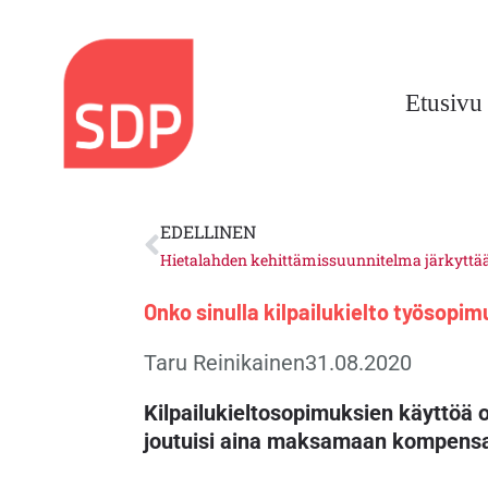
Siirry
sisältöön
Etusivu
Prev
EDELLINEN
Hietalahden kehittämissuunnitelma järkyttä
Onko sinulla kilpailukielto työsopi
Taru Reinikainen
31.08.2020
Kilpailukieltosopimuksien käyttöä 
joutuisi aina maksamaan kompensaa