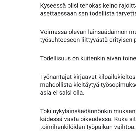
Kyseessä olisi tehokas keino rajoit
asettaessaan sen todellista tarvett
Voimassa olevan lainsäädännön muk
työsuhteeseen liittyvästä erityisen 
Todellisuus on kuitenkin aivan toine
Työnantajat kirjaavat kilpailukielt
mahdollista kieltäytyä työsopimukse
asia ei saisi olla.
Toki nykylainsäädännönkin mukaan a
kädessä vasta oikeudessa. Kuka sit
toimihenkilöiden työpaikan vaihtoa. 