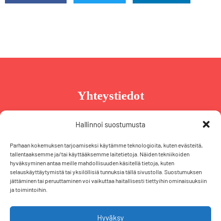
Yhteystiedot
Taru Reinikainen
Hallinnoi suostumusta
Puh. +358 44 239 2970
Parhaan kokemuksen tarjoamiseksi käytämme teknologioita, kuten evästeitä,
taru@tarureinikainen.fi
tallentaaksemme ja/tai käyttääksemme laitetietoja. Näiden tekniikoiden
hyväksyminen antaa meille mahdollisuuden käsitellä tietoja, kuten
selauskäyttäytymistä tai yksilöllisiä tunnuksia tällä sivustolla. Suostumuksen
Vaalipäällikö
jättäminen tai peruuttaminen voi vaikuttaa haitallisesti tiettyihin ominaisuuksiin
ja toimintoihin.
Iris Schiewek
Puh. +358 50 574 2355
iris@tarureinikainen.fi
Hyväksy