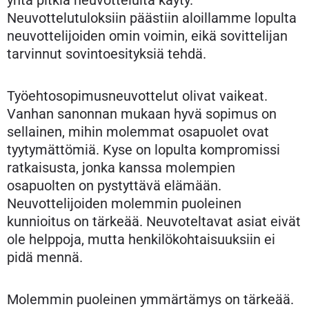
yhtä pitkiä neuvotteluita käyty.
Neuvottelutuloksiin päästiin aloillamme lopulta
neuvottelijoiden omin voimin, eikä sovittelijan
tarvinnut sovintoesityksiä tehdä.
Työehtosopimusneuvottelut olivat vaikeat.
Vanhan sanonnan mukaan hyvä sopimus on
sellainen, mihin molemmat osapuolet ovat
tyytymättömiä. Kyse on lopulta kompromissi
ratkaisusta, jonka kanssa molempien
osapuolten on pystyttävä elämään.
Neuvottelijoiden molemmin puoleinen
kunnioitus on tärkeää. Neuvoteltavat asiat eivät
ole helppoja, mutta henkilökohtaisuuksiin ei
pidä mennä.
Molemmin puoleinen ymmärtämys on tärkeää.