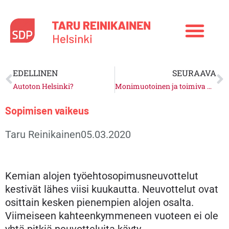
Siirry
sisältöön
Prev
N
EDELLINEN
SEURAAVA
Autoton Helsinki?
Monimuotoinen ja toimiva Helsinki
Sopimisen vaikeus
Taru Reinikainen
05.03.2020
Kemian alojen työehtosopimusneuvottelut
kestivät lähes viisi kuukautta. Neuvottelut ovat
osittain kesken pienempien alojen osalta.
Viimeiseen kahteenkymmeneen vuoteen ei ole