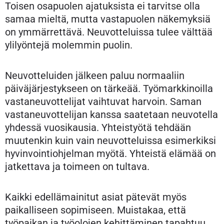
Toisen osapuolen ajatuksista ei tarvitse olla
samaa mieltä, mutta vastapuolen näkemyksiä
on ymmärrettävä. Neuvotteluissa tulee välttää
ylilyöntejä molemmin puolin.
Neuvotteluiden jälkeen paluu normaaliin
päiväjärjestykseen on tärkeää. Työmarkkinoilla
vastaneuvottelijat vaihtuvat harvoin. Saman
vastaneuvottelijan kanssa saatetaan neuvotella
yhdessä vuosikausia. Yhteistyötä tehdään
muutenkin kuin vain neuvotteluissa esimerkiksi
hyvinvointiohjelman myötä. Yhteistä elämää on
jatkettava ja toimeen on tultava.
Kaikki edellämainitut asiat pätevät myös
paikalliseen sopimiseen. Muistakaa, että
työpaikan ja työolojen kehittäminen tapahtuu