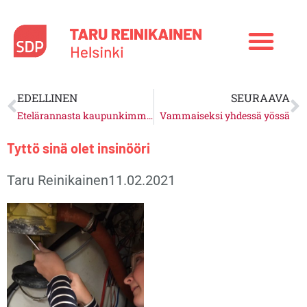
Siirry
sisältöön
Prev
N
EDELLINEN
SEURAAVA
Etelärannasta kaupunkimme helmi
Vammaiseksi yhdessä yössä
Tyttö sinä olet insinööri
Taru Reinikainen
11.02.2021