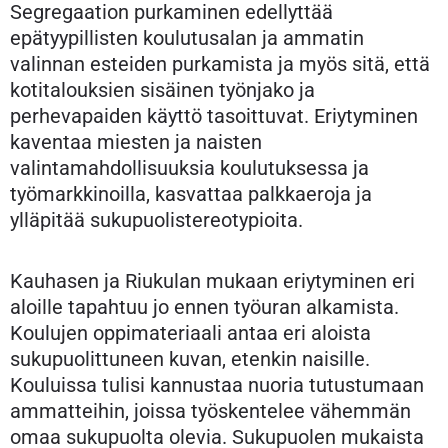
Segregaation purkaminen edellyttää
epätyypillisten koulutusalan ja ammatin
valinnan esteiden purkamista ja myös sitä, että
kotitalouksien sisäinen työnjako ja
perhevapaiden käyttö tasoittuvat. Eriytyminen
kaventaa miesten ja naisten
valintamahdollisuuksia koulutuksessa ja
työmarkkinoilla, kasvattaa palkkaeroja ja
ylläpitää sukupuolistereotypioita.
Kauhasen ja Riukulan mukaan eriytyminen eri
aloille tapahtuu jo ennen työuran alkamista.
Koulujen oppimateriaali antaa eri aloista
sukupuolittuneen kuvan, etenkin naisille.
Kouluissa tulisi kannustaa nuoria tutustumaan
ammatteihin, joissa työskentelee vähemmän
omaa sukupuolta olevia. Sukupuolen mukaista