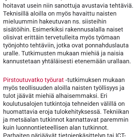
hoitavat usein niin sanottuja avustavia tehtäviä.
Teknisillä aloilla on myös havaittu naisten
mieluummin hakeutuvan ns. siisteihin
sisätöihin. Esimerkiksi rakennusalalla naiset
olisivat erittäin tervetulleita myös työmaan
työnjohto tehtäviin, jotka ovat ponnahduslauta
uralle. Tutkimusten mukaan miehiä ja naisia
kannustetaan yhtäläisesti etenemään urallaan.
Pirstoutuvatko työurat
-tutkimuksen mukaan
myös teollisuuden aloilla naisten työllisyys ja
tulot jäävät miehiä alhaisemmaksi. Eri
koulutusalojen tutkintoja tehneiden välillä on
huomattavia eroja tulokehityksessä. Tekniikan
ja metsäalan tutkinnot kannattavat paremmin
kuin luonnontieteellisen alan tutkinnot.
Parhaiten pärjäävät tietojenkäsittelyn tai ICT-