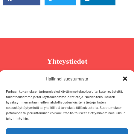
Yhteystiedot
Taru Reinikainen
Hallinnoi suostumusta
Puh. +358 44 239 2970
Parhaan kokemuksen tarjoamiseksi käytämme teknologioita, kuten evästeitä,
taru@tarureinikainen.fi
tallentaaksemme ja/tai käyttääksemme laitetietoja. Näiden tekniikoiden
hyväksyminen antaa meille mahdollisuuden käsitellä tietoja, kuten
selauskäyttäytymistä tai yksilöllisiä tunnuksia tällä sivustolla. Suostumuksen
Vaalipäällikö
jättäminen tai peruuttaminen voi vaikuttaa haitallisesti tiettyihin ominaisuuksiin
ja toimintoihin.
Iris Schiewek
Puh. +358 50 574 2355