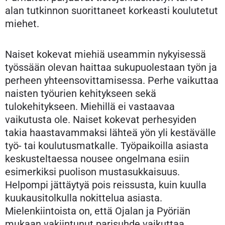
alan tutkinnon suorittaneet korkeasti koulutetut
miehet.
Naiset kokevat miehiä useammin nykyisessä
työssään olevan haittaa sukupuolestaan työn ja
perheen yhteensovittamisessa. Perhe vaikuttaa
naisten työurien kehitykseen sekä
tulokehitykseen. Miehillä ei vastaavaa
vaikutusta ole. Naiset kokevat perhesyiden
takia haastavammaksi lähteä yön yli kestävälle
työ- tai koulutusmatkalle. Työpaikoilla asiasta
keskusteltaessa nousee ongelmana esiin
esimerkiksi puolison mustasukkaisuus.
Helpompi jättäytyä pois reissusta, kuin kuulla
kuukausitolkulla nokittelua asiasta.
Mielenkiintoista on, että Ojalan ja Pyöriän
mukaan vakiintunut parisuhde vaikuttaa