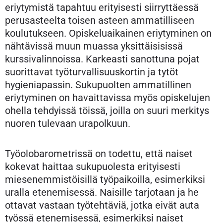
eriytymistä tapahtuu erityisesti siirryttäessä
perusasteelta toisen asteen ammatilliseen
koulutukseen. Opiskeluaikainen eriytyminen on
nähtävissä muun muassa yksittäisisissä
kurssivalinnoissa. Karkeasti sanottuna pojat
suorittavat työturvallisuuskortin ja tytöt
hygieniapassin. Sukupuolten ammatillinen
eriytyminen on havaittavissa myös opiskelujen
ohella tehdyissä töissä, joilla on suuri merkitys
nuoren tulevaan urapolkuun.
Työolobarometrissä on todettu, että naiset
kokevat haittaa sukupuolesta erityisesti
miesenemmistöisillä työpaikoilla, esimerkiksi
uralla etenemisessä. Naisille tarjotaan ja he
ottavat vastaan työtehtäviä, jotka eivät auta
työssä etenemisessä, esimerkiksi naiset