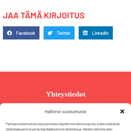
JAA TÄMÄ KIRJOITUS
Facebook
Twitter
LinkedIn
Yhteystiedot
Taru Reinikainen
Hallinnoi suostumusta
Puh. +358 44 239 2970
Parhaan kokemuksen tarjoamiseksi käytämme teknologioita, kuten evästeitä,
taru@tarureinikainen.fi
tallentaaksemme ja/tai käyttääksemme laitetietoja. Näiden tekniikoiden