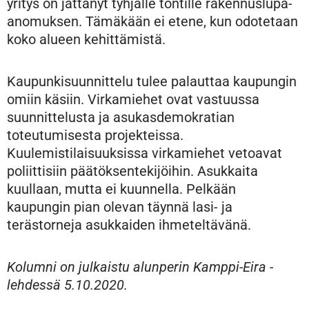
yritys on jättänyt tyhjälle tontille rakennuslupa-
anomuksen. Tämäkään ei etene, kun odotetaan
koko alueen kehittämistä.
Kaupunkisuunnittelu tulee palauttaa kaupungin
omiin käsiin. Virkamiehet ovat vastuussa
suunnittelusta ja asukasdemokratian
toteutumisesta projekteissa.
Kuulemistilaisuuksissa virkamiehet vetoavat
poliittisiin päätöksentekijöihin. Asukkaita
kuullaan, mutta ei kuunnella. Pelkään
kaupungin pian olevan täynnä lasi- ja
terästorneja asukkaiden ihmeteltävänä.
Kolumni on julkaistu alunperin Kamppi-Eira -
lehdessä 5.10.2020.