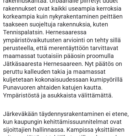
rakennuskantaa. Urbaanalle piirretyt uudet
rakennukset ovat kaikki useampia kerroksia
korkeampia kuin nykyrakentaminen peittäen
taakseen suojeltuja rakennuksia, kuten
Tennispalatsin. Hernesaaressa
ympäristövaikutusten arviointi on tehty sillä
perusteella, että merentäyttöön tarvittavat
maamassat tuotaisiin pääosin proomulla
Jätkäsaaresta Hernesaareen. Nyt päätös on
peruttu kalleuden takia ja maamassat
kuljetetaan kokonaisuudessaan kumipyörillä
Punavuoren ahtaiden katujen kautta.
Ympäristöstä ja asukkaista välittämättä.
Järkeväkään täydennysrakentaminen ei etene,
kun kaupungin kehittämissuunnitelmat ovat
sijoittajien hallinnassa. Kampissa yksittäinen