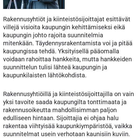
Rakennusyhtiöt ja kiinteistösijoittajat esittävät
villejä visioita kaupungin kehittämiseksi eikä
kaupungin johto rajoita suunnitelmia
mitenkään. Täydennysrakentamista voi ja pitää
kaupungissa tehdä. Yksityisellä pääomalla
voidaan rahoittaa hankkeita, mutta hankkeiden
suunnittelun tulisi lähteä kaupungin ja
kaupunkilaisten lähtökohdista.
Rakennusyhtiöillä ja kiinteistösijoittajilla on vain
yksi tavoite saada kaupungilta tonttimaata ja
rakennusoikeutta mahdollisimman paljon
edulliseen hintaan. Sijoittajia ei ohjaa halu
rakentaa viihtyisää kaupunkiympäristöä, vaikka
suunnitelmat usein verhotaan kaunisiin kuviin.