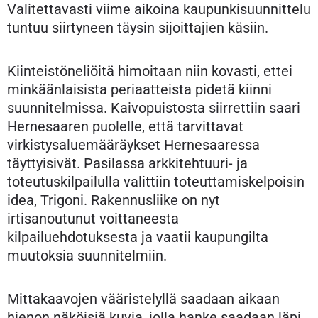
Valitettavasti viime aikoina kaupunkisuunnittelu
tuntuu siirtyneen täysin sijoittajien käsiin.
Kiinteistöneliöitä himoitaan niin kovasti, ettei
minkäänlaisista periaatteista pidetä kiinni
suunnitelmissa. Kaivopuistosta siirrettiin saari
Hernesaaren puolelle, että tarvittavat
virkistysaluemääräykset Hernesaaressa
täyttyisivät. Pasilassa arkkitehtuuri- ja
toteutuskilpailulla valittiin toteuttamiskelpoisin
idea, Trigoni. Rakennusliike on nyt
irtisanoutunut voittaneesta
kilpailuehdotuksesta ja vaatii kaupungilta
muutoksia suunnitelmiin.
Mittakaavojen vääristelyllä saadaan aikaan
hienon näköisiä kuvia, jolla hanke saadaan läpi