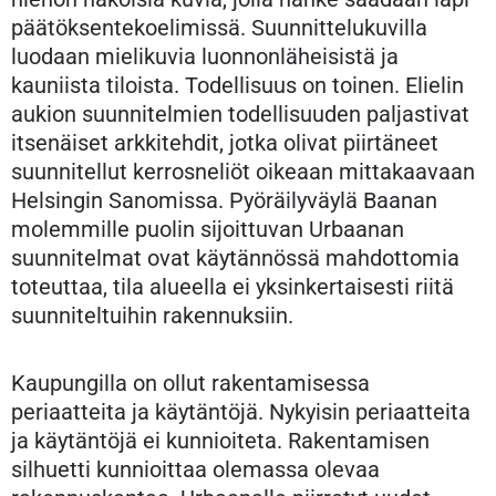
päätöksentekoelimissä. Suunnittelukuvilla
luodaan mielikuvia luonnonläheisistä ja
kauniista tiloista. Todellisuus on toinen. Elielin
aukion suunnitelmien todellisuuden paljastivat
itsenäiset arkkitehdit, jotka olivat piirtäneet
suunnitellut kerrosneliöt oikeaan mittakaavaan
Helsingin Sanomissa. Pyöräilyväylä Baanan
molemmille puolin sijoittuvan Urbaanan
suunnitelmat ovat käytännössä mahdottomia
toteuttaa, tila alueella ei yksinkertaisesti riitä
suunniteltuihin rakennuksiin.
Kaupungilla on ollut rakentamisessa
periaatteita ja käytäntöjä. Nykyisin periaatteita
ja käytäntöjä ei kunnioiteta. Rakentamisen
silhuetti kunnioittaa olemassa olevaa