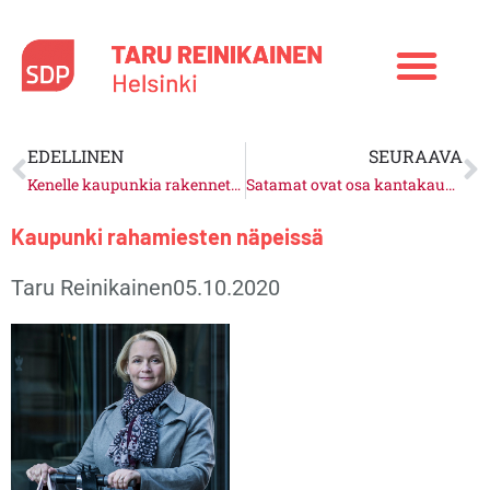
Siirry
sisältöön
Prev
N
EDELLINEN
SEURAAVA
Kenelle kaupunkia rakennetaan?
Satamat ovat osa kantakaupunkiamme
Kaupunki rahamiesten näpeissä
Taru Reinikainen
05.10.2020