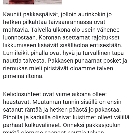
Kauniit pakkaspäivät, jolloin aurinkokin jo
hetken pilkahtaa taivaanrannassa ovat
mahtavia. Talvella ulkona olo usein vähenee
luonnostaan. Koronan asettamat rajoitukset
liikkumiseen lisäävät sisälläoloa entisestään.
Lumileikit pihalla ovat hyvä ja turvallinen tapa
nauttia talvesta. Pakkasen punaamat posket ja
riemukas mieli piristävät oloamme talven
pimeinä iltoina.
Keliolosuhteet ovat viime aikoina olleet
haastavat. Muutaman tunnin sisällä on ensin
satanut räntää ja hetken päästä jo pakastaa.
Pihoilla ja kaduilla olisivat luistimet olleet välillä
parhaat kulkuvälineet. Onneksi pakkasjoulun
myötä olemme saaneet nauttia talven