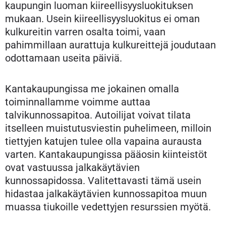
kaupungin luoman kiireellisyysluokituksen
mukaan. Usein kiireellisyysluokitus ei oman
kulkureitin varren osalta toimi, vaan
pahimmillaan aurattuja kulkureittejä joudutaan
odottamaan useita päiviä.
Kantakaupungissa me jokainen omalla
toiminnallamme voimme auttaa
talvikunnossapitoa. Autoilijat voivat tilata
itselleen muistutusviestin puhelimeen, milloin
tiettyjen katujen tulee olla vapaina aurausta
varten. Kantakaupungissa pääosin kiinteistöt
ovat vastuussa jalkakäytävien
kunnossapidossa. Valitettavasti tämä usein
hidastaa jalkakäytävien kunnossapitoa muun
muassa tiukoille vedettyjen resurssien myötä.