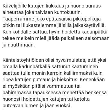
Kävelijöille katujen liukkaus ja huono auraus
aiheuttaa joka talvisen kuntokuurin.
Taaperramme joko epätasaisia pikkupolkuja
pitkin tai liukastelemme jäisillä jalkakäytävillä.
Kun kohdalle sattuu, hyvin hoidettu kadunpätkä
tekee melkein mieli jäädä paikalleen seisomaan
ja nauttimaan.
Kiinteistöyhtiöiden olisi hyvä muistaa, että yksi
omalla kadunpätkällä sattunut kaatuminen
saattaa tulla monin kerroin kalliimmaksi kuin
ripeä katujen putsaus ja hiekoitus. Kenenkään
ei myöskään pitäisi vammautua tai
pahimmassa tapauksessa menettää henkensä
huonosti hoidettujen katujen tai katolta
putoavan lumen ja jään vuoksi.