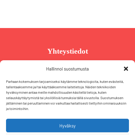
Yhteystiedot
Taru Reinikainen
Hallinnoi suostumusta
Puh. +358 44 239 2970
Parhaan kokemuksen tarjoamiseksi käytämme teknologioita, kuten evästeitä,
taru@tarureinikainen.fi
tallentaaksemme ja/tai käyttääksemme laitetietoja. Näiden tekniikoiden
hyväksyminen antaa meille mahdollisuuden käsitellä tietoja, kuten
selauskäyttäytymistä tai yksilöllisiä tunnuksia tällä sivustolla. Suostumuksen
Vaalipäällikö
jättäminen tai peruuttaminen voi vaikuttaa haitallisesti tiettyihin ominaisuuksiin
ja toimintoihin.
Iris Schiewek
Puh. +358 50 574 2355
iris@tarureinikainen.fi
Hyväksy