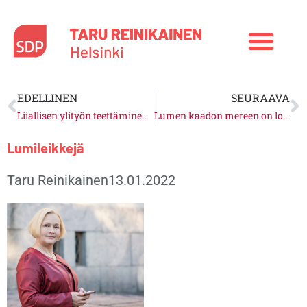
Siirry
sisältöön
Prev
N
EDELLINEN
SEURAAVA
Liiallisen ylityön teettäminen työturvallisuusrikoksena
Lumen kaadon mereen on loputtava
Lumileikkejä
Taru Reinikainen
13.01.2022