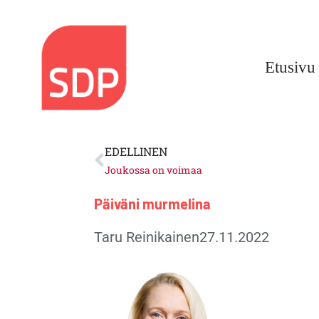
Siirry
sisältöön
Etusivu
Prev
EDELLINEN
Joukossa on voimaa
Päiväni murmelina
Taru Reinikainen
27.11.2022