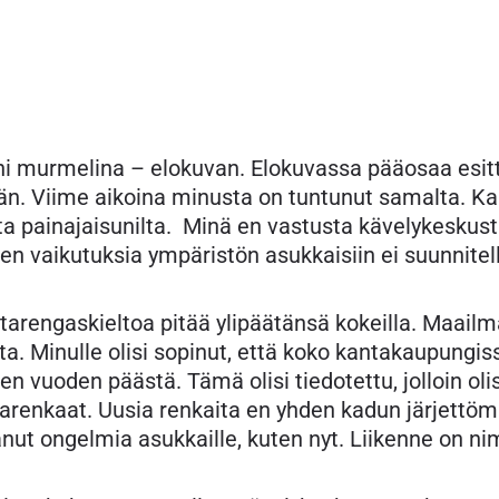
äni murmelina – elokuvan. Elokuvassa pääosaa esitt
 Viime aikoina minusta on tuntunut samalta. Kaup
lta painajaisunilta. Minä en vastusta kävelykesku
den vaikutuksia ympäristön asukkaisiin ei suunnitel
engaskieltoa pitää ylipäätänsä kokeilla. Maailmalt
a. Minulle olisi sopinut, että koko kantakaupungi
n vuoden päästä. Tämä olisi tiedotettu, jolloin oli
arenkaat. Uusia renkaita en yhden kadun järjettöm
ut ongelmia asukkaille, kuten nyt. Liikenne on nimit