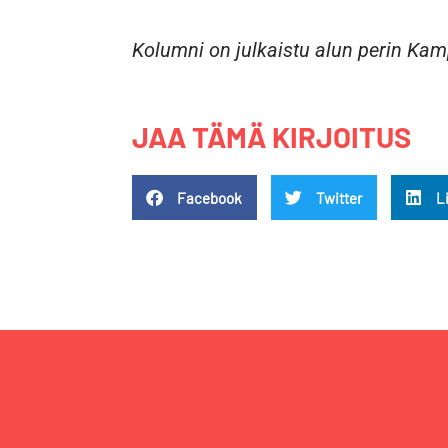
Kolumni on julkaistu alun perin Kam
JAA TÄMÄ KIRJOITUS
Facebook
Twitter
L