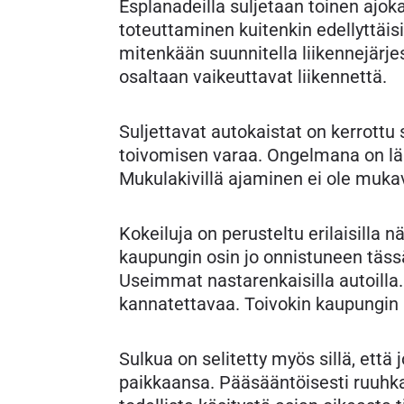
Esplanadeilla suljetaan toinen ajo
toteuttaminen kuitenkin edellyttäisi
mitenkään suunnitella liikennejärj
osaltaan vaikeuttavat liikennettä.
Suljettavat autokaistat on kerrottu 
toivomisen varaa. Ongelmana on lähi
Mukulakivillä ajaminen ei ole muka
Kokeiluja on perusteltu erilaisilla
kaupungin osin jo onnistuneen täss
Useimmat nastarenkaisilla autoilla. 
kannatettavaa. Toivokin kaupungin n
Sulkua on selitetty myös sillä, että 
paikkaansa. Pääsääntöisesti ruuhka-a