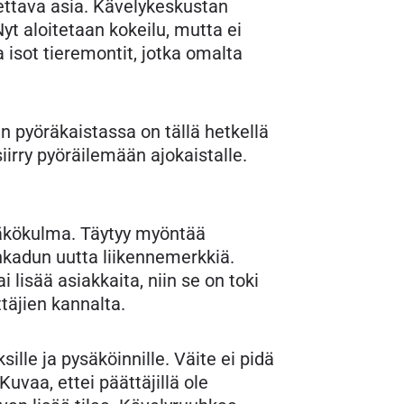
ettava asia. Kävelykeskustan
yt aloitetaan kokeilu, mutta ei
isot tieremontit, jotka omalta
in pyöräkaistassa on tällä hetkellä
iirry pyöräilemään ajokaistalle.
 näkökulma. Täytyy myöntää
nkadun uutta liikennemerkkiä.
 lisää asiakkaita, niin se on toki
täjien kannalta.
sille ja pysäköinnille. Väite ei pidä
uvaa, ettei päättäjillä ole