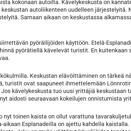
kaista kokonaan autoilta. Kävelykeskusta on kannat
 keskustan autoliikenteen uudelleen järjestelyitä. N
estelyitä. Samaan aikaan on keskustassa alkamassa 
siirrettävän pyöräilijöiden käyttöön. Etelä-Esplanad
nnä pyörätiellä kävelevät turistit. En kuitenkaan s
vaa.
 näkökulmilla. Keskustan elävöittäminen on tärkeä
ä, turistit ovat saapuneet ihmettelemään Lönnroti
Jos kävelykeskusta tuo uusi yrittäjiä keskustaan tai
yt aidosti seuraavaan kokeilujen onnistumista yrit
jo nyt toinen kaista on ollut varattuna tavarakuljetuk
ikaan Esplanadeilla on ajettu kahdella kaistalla. K