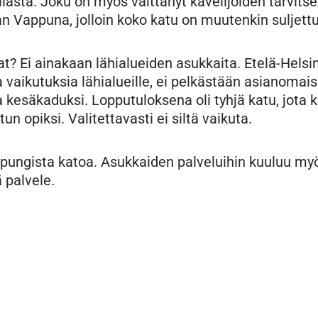
tilasta. Joku on myös väittänyt kävelijöiden tarvits
n Vappuna, jolloin koko katu on muutenkin suljettu
? Ei ainakaan lähialueiden asukkaita. Etelä-Helsi
ta vaikutuksia lähialueille, ei pelkästään asianoma
a kesäkaduksi. Lopputuloksena oli tyhjä katu, jota k
tun opiksi. Valitettavasti ei siltä vaikuta.
aupungista katoa. Asukkaiden palveluihin kuuluu my
 palvele.