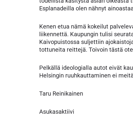
todellista käsitystä asian oikeasta 
Esplanadeilla olen nähnyt ainoastaa
Kenen etua nämä kokeilut palvelevat
liikennettä. Kaupungin tulisi seura
Kaivopuistossa suljettiin ajokaistoj
tottuneita reittejä. Toivoin tästä ote
Pelkällä ideologialla autot eivät k
Helsingin ruuhkauttaminen ei meitä
Taru Reinikainen
Asukasaktiivi