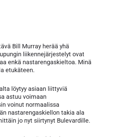
ävä Bill Murray herää yhä
ungin liikennejärjestelyt ovat
staa enkä nastarengaskieltoa. Minä
la etukäteen.
a löytyy asiaan liittyviä
ssa astuu voimaan
sin voinut normaalissa
än nastarengaskiellon takia ala
täin jo nyt siirtynyt Bulevardille.