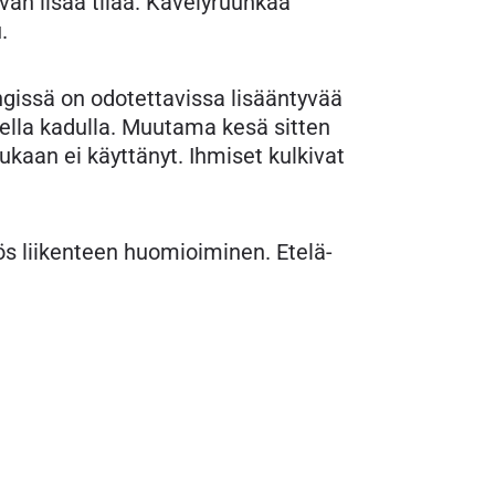
evan lisää tilaa. Kävelyruuhkaa
.
ngissä on odotettavissa lisääntyvää
isella kadulla. Muutama kesä sitten
ukaan ei käyttänyt. Ihmiset kulkivat
ös liikenteen huomioiminen. Etelä-