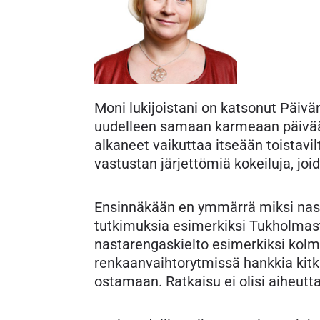
Moni lukijoistani on katsonut Päiv
uudelleen samaan karmeaan päivään.
alkaneet vaikuttaa itseään toistavi
vastustan järjettömiä kokeiluja, joi
Ensinnäkään en ymmärrä miksi nastar
tutkimuksia esimerkiksi Tukholmast
nastarengaskielto esimerkiksi kolme
renkaanvaihtorytmissä hankkia kitk
ostamaan. Ratkaisu ei olisi aiheuttan