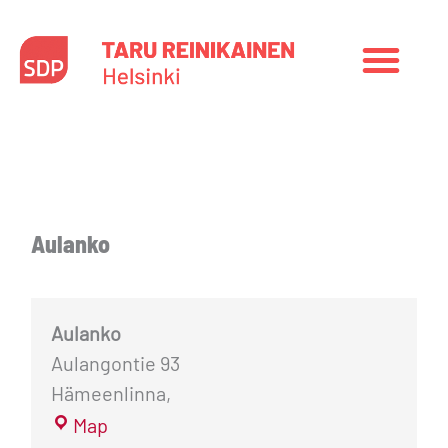
Siirry
sisältöön
Aulanko
Aulanko
Aulanko
Aulangontie 93
Hämeenlinna
,
Map