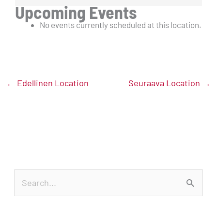
Upcoming Events
No events currently scheduled at this location.
←
Edellinen Location
Seuraava Location
→
S
e