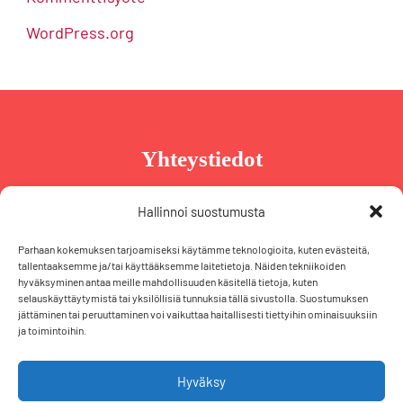
WordPress.org
Yhteystiedot
Taru Reinikainen
Hallinnoi suostumusta
Puh. +358 44 239 2970
Parhaan kokemuksen tarjoamiseksi käytämme teknologioita, kuten evästeitä,
taru@tarureinikainen.fi
tallentaaksemme ja/tai käyttääksemme laitetietoja. Näiden tekniikoiden
hyväksyminen antaa meille mahdollisuuden käsitellä tietoja, kuten
selauskäyttäytymistä tai yksilöllisiä tunnuksia tällä sivustolla. Suostumuksen
Vaalipäällikö
jättäminen tai peruuttaminen voi vaikuttaa haitallisesti tiettyihin ominaisuuksiin
ja toimintoihin.
Iris Schiewek
Puh. +358 50 574 2355
iris@tarureinikainen.fi
Hyväksy