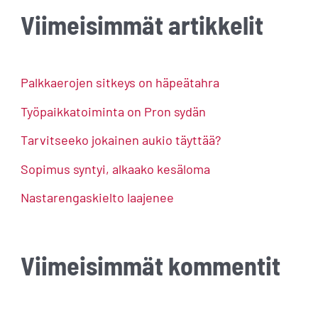
a
Viimeisimmät artikkelit
r
c
h
Palkkaerojen sitkeys on häpeätahra
f
Työpaikkatoiminta on Pron sydän
o
Tarvitseeko jokainen aukio täyttää?
r
Sopimus syntyi, alkaako kesäloma
:
Nastarengaskielto laajenee
Viimeisimmät kommentit