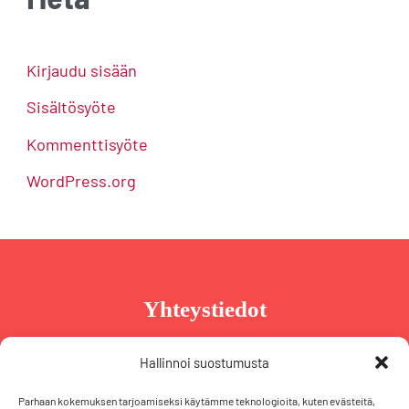
Kirjaudu sisään
Sisältösyöte
Kommenttisyöte
WordPress.org
Yhteystiedot
Taru Reinikainen
Hallinnoi suostumusta
Puh. +358 44 239 2970
Parhaan kokemuksen tarjoamiseksi käytämme teknologioita, kuten evästeitä,