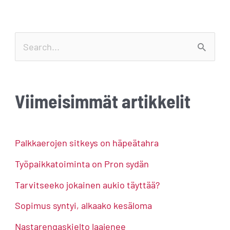
S
e
a
Viimeisimmät artikkelit
r
c
h
Palkkaerojen sitkeys on häpeätahra
f
Työpaikkatoiminta on Pron sydän
o
Tarvitseeko jokainen aukio täyttää?
r
Sopimus syntyi, alkaako kesäloma
:
Nastarengaskielto laajenee