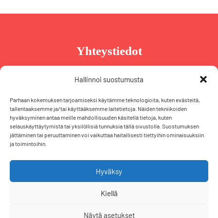
Yhteystiedot
Taru Reinikainen
Hallinnoi suostumusta
Puh. +358 44 239 2970
Parhaan kokemuksen tarjoamiseksi käytämme teknologioita, kuten evästeitä,
taru@tarureinikainen.fi
tallentaaksemme ja/tai käyttääksemme laitetietoja. Näiden tekniikoiden
hyväksyminen antaa meille mahdollisuuden käsitellä tietoja, kuten
selauskäyttäytymistä tai yksilöllisiä tunnuksia tällä sivustolla. Suostumuksen
Vaalipäällikö
jättäminen tai peruuttaminen voi vaikuttaa haitallisesti tiettyihin ominaisuuksiin
ja toimintoihin.
Iris Schiewek
Puh. +358 50 574 2355
iris@tarureinikainen.fi
Hyväksy
Kiellä
F
T
L
I
a
w
i
n
Näytä asetukset