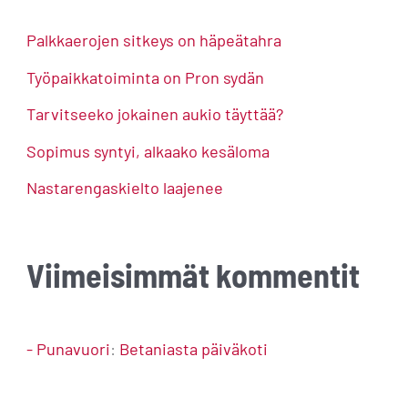
c
h
Palkkaerojen sitkeys on häpeätahra
f
Työpaikkatoiminta on Pron sydän
o
Tarvitseeko jokainen aukio täyttää?
r
Sopimus syntyi, alkaako kesäloma
:
Nastarengaskielto laajenee
Viimeisimmät kommentit
- Punavuori
:
Betaniasta päiväkoti