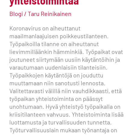
yhteistoimintaa
yhteistoimintaa
Blogi
/
Taru Reinikainen
Koronavirus on aiheuttanut
maailmanlaajuisen poikkeustilanteen.
Työpaikoilla tilanne on aiheuttanut
lievimmilläänkin hämminkiä. Työpaikat ovat
joutuneet siirtymään uusiin käytäntöihin ja
varautumaan uudenlaisiin tilanteisiin.
Työpaikkojen käytäntöjä on jouduttu
muuttamaan niin sanotusti lennosta.
Valitettavasti välillä niin vauhdikkaasti, että
työpaikan yhteistoiminta on päässyt
unohtumaan. Hyvä yhteistyö työpaikalla on
kriisitilanteen vahvuus. Yhteistoiminta lisää
luottamusta ja turvallisuuden tunnetta.
Työturvallisuuslain mukaan työnantaja on