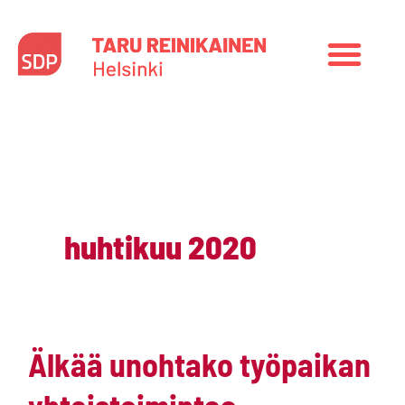
Siirry
sisältöön
huhtikuu 2020
Älkää
Älkää unohtako työpaikan
unohtako
työpaikan