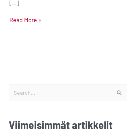
[…]
Read More »
S
e
a
Viimeisimmät artikkelit
r