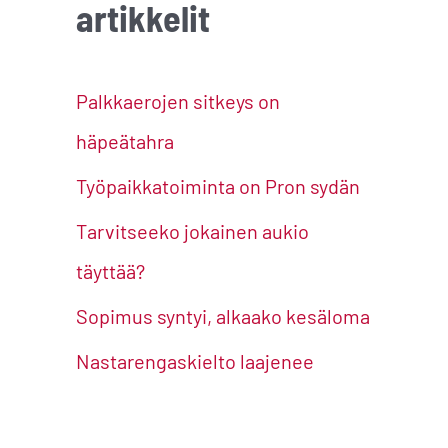
artikkelit
c
h
f
Palkkaerojen sitkeys on
o
häpeätahra
r
Työpaikkatoiminta on Pron sydän
:
Tarvitseeko jokainen aukio
täyttää?
Sopimus syntyi, alkaako kesäloma
Nastarengaskielto laajenee