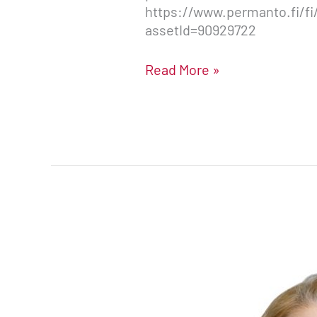
https://www.permanto.fi/fi
assetId=90929722
Read More »
Hietalahden
kulttuurihistoriallisesti
arvokasta
maisemaa