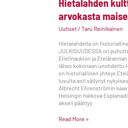
Hietalahden kultt
arvokasta maise
Uutiset
/
Taru Reinikainen
Hietalahdella on historialli
JULKISUUDESSA on puhuttu 
Elielinaukion ja Eteläranna
lähes kokonaan unohdettu H
on historiallinen yhteys Ete
luvulta asti säilynyt nykyis
Albrecht Ehrenströmin kaava
Helsingin halkova Esplanad
akseli päättyy
Read More »