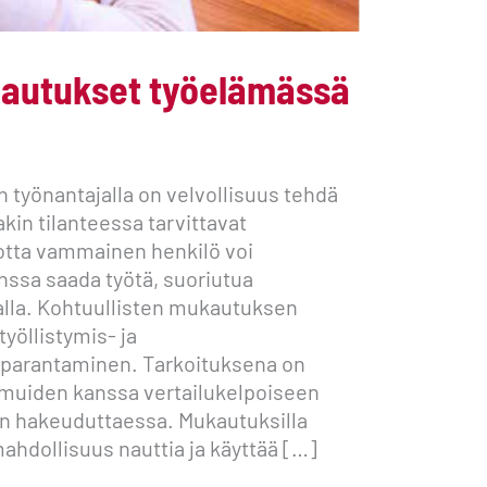
kautukset työelämässä
työnantajalla on velvollisuus tehdä
kin tilanteessa tarvittavat
otta vammainen henkilö voi
ssa saada työtä, suoriutua
ralla. Kohtuullisten mukautuksen
yöllistymis- ja
 parantaminen. Tarkoituksena on
muiden kanssa vertailukelpoiseen
n hakeuduttaessa. Mukautuksilla
hdollisuus nauttia ja käyttää […]