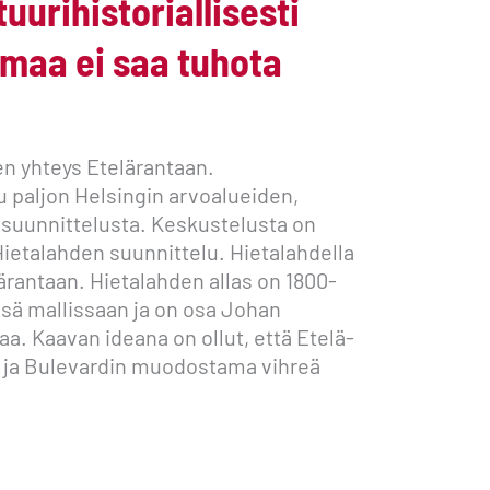
uurihistoriallisesti
maa ei saa tuhota
nen yhteys Etelärantaan.
paljon Helsingin arvoalueiden,
n suunnittelusta. Keskustelusta on
ietalahden suunnittelu. Hietalahdella
lärantaan. Hietalahden allas on 1800-
essä mallissaan ja on osa Johan
a. Kaavan ideana on ollut, että Etelä-
i ja Bulevardin muodostama vihreä