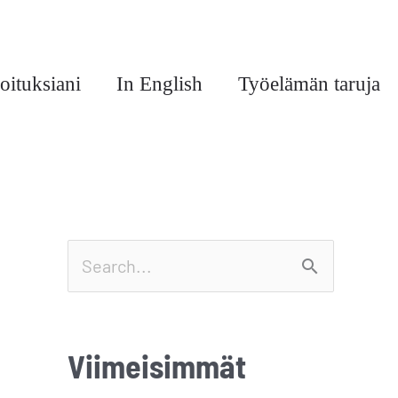
oituksiani
In English
Työelämän taruja
S
e
a
Viimeisimmät
r