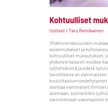
Kohtuulliset mu
Uutiset
/
Taru Reinikainen
Yhdenvertaisuuslain mukaan 
asianmukaiset ja kulloisessa
kohtuulliset mukautukset, j
yhdenvertaisesti muiden kan
työtehtävistä ja edetä työu
tavoitteena on vammaisten t
kouluttautumisedellytysten
asettaa vammaiset ihmiset 
asemaan, esimerkiksi työhö
varmistetaan vammaisten ma