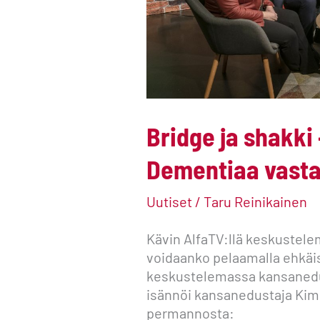
vastaan
peleillä.
Bridge ja shakki
Dementiaa vastaa
Uutiset
/
Taru Reinikainen
Kävin AlfaTV:llä keskustele
voidaanko pelaamalla ehkäi
keskustelemassa kansanedu
isännöi kansanedustaja Kim
permannosta: