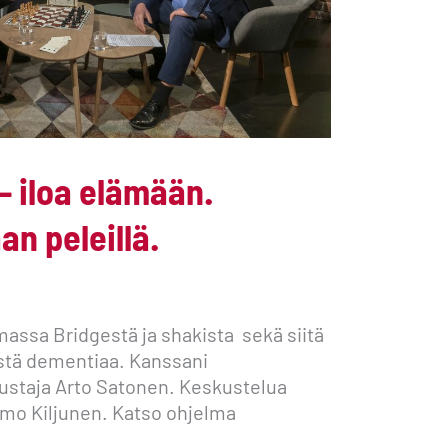
 – iloa elämään.
n peleillä.
massa Bridgestä ja shakista sekä siitä
stä dementiaa. Kanssani
staja Arto Satonen. Keskustelua
mo Kiljunen. Katso ohjelma