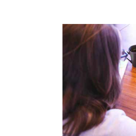
Kohtuulliset
mukautukset
työelämässä