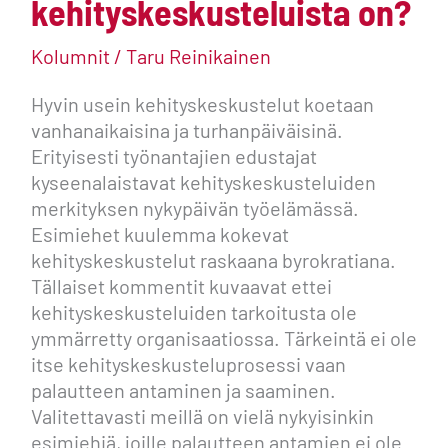
kehityskeskusteluista on?
Kolumnit
/
Taru Reinikainen
Hyvin usein kehityskeskustelut koetaan
vanhanaikaisina ja turhanpäiväisinä.
Erityisesti työnantajien edustajat
kyseenalaistavat kehityskeskusteluiden
merkityksen nykypäivän työelämässä.
Esimiehet kuulemma kokevat
kehityskeskustelut raskaana byrokratiana.
Tällaiset kommentit kuvaavat ettei
kehityskeskusteluiden tarkoitusta ole
ymmärretty organisaatiossa. Tärkeintä ei ole
itse kehityskeskusteluprosessi vaan
palautteen antaminen ja saaminen.
Valitettavasti meillä on vielä nykyisinkin
esimiehiä, joille palautteen antamien ei ole