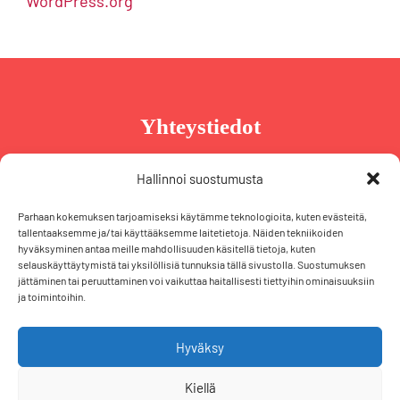
WordPress.org
Yhteystiedot
Taru Reinikainen
Hallinnoi suostumusta
Puh. +358 44 239 2970
Parhaan kokemuksen tarjoamiseksi käytämme teknologioita, kuten evästeitä,
taru@tarureinikainen.fi
tallentaaksemme ja/tai käyttääksemme laitetietoja. Näiden tekniikoiden
hyväksyminen antaa meille mahdollisuuden käsitellä tietoja, kuten
selauskäyttäytymistä tai yksilöllisiä tunnuksia tällä sivustolla. Suostumuksen
Vaalipäällikö
jättäminen tai peruuttaminen voi vaikuttaa haitallisesti tiettyihin ominaisuuksiin
ja toimintoihin.
Iris Schiewek
Puh. +358 50 574 2355
iris@tarureinikainen.fi
Hyväksy
Kiellä