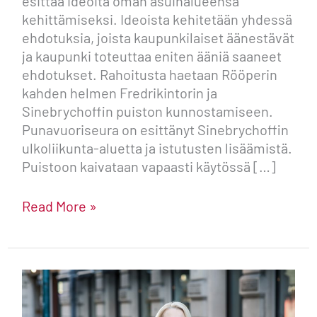
esittää ideoita oman asuinalueensa
kehittämiseksi. Ideoista kehitetään yhdessä
ehdotuksia, joista kaupunkilaiset äänestävät
ja kaupunki toteuttaa eniten ääniä saaneet
ehdotukset. Rahoitusta haetaan Rööperin
kahden helmen Fredrikintorin ja
Sinebrychoffin puiston kunnostamiseen.
Punavuoriseura on esittänyt Sinebrychoffin
ulkoliikunta-aluetta ja istutusten lisäämistä.
Puistoon kaivataan vapaasti käytössä […]
Read More »
Markkinahintaista
pysäköintiä