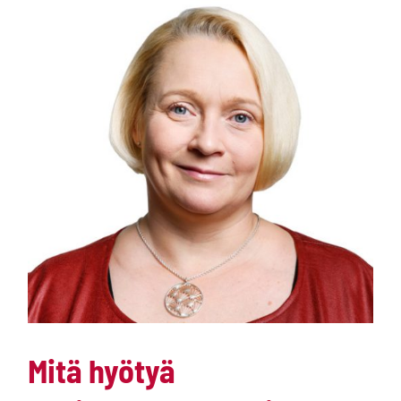
hyötyä
kehityskeskusteluista
on?
Mitä hyötyä