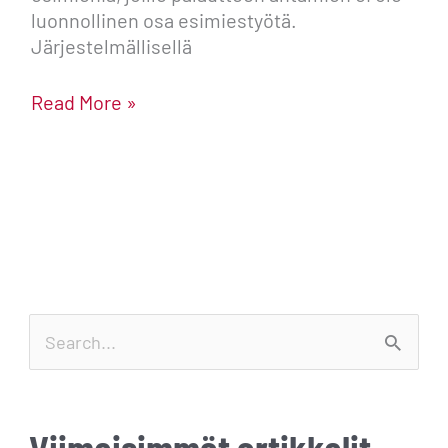
luonnollinen osa esimiestyötä.
Järjestelmällisellä
Read More »
S
e
a
Viimeisimmät artikkelit