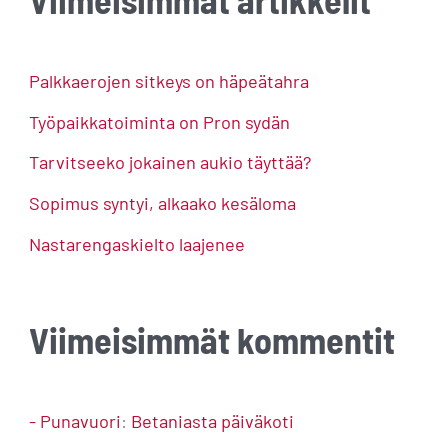
r
c
h
Palkkaerojen sitkeys on häpeätahra
f
Työpaikkatoiminta on Pron sydän
o
Tarvitseeko jokainen aukio täyttää?
r
Sopimus syntyi, alkaako kesäloma
:
Nastarengaskielto laajenee
Viimeisimmät kommentit
- Punavuori
:
Betaniasta päiväkoti