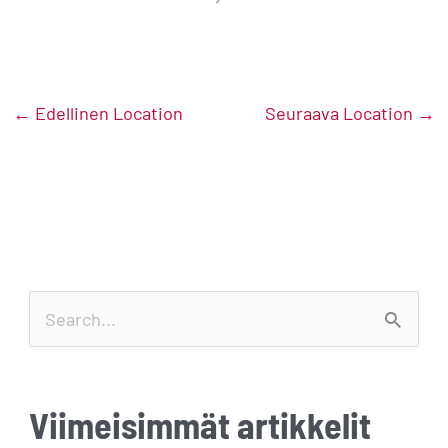
←
Edellinen Location
Seuraava Location
→
S
e
a
Viimeisimmät artikkelit
r