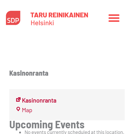
Siirry
sisältöön
Kasinonranta
Kasinonranta
Kasinonranta
Map
Upcoming Events
No events currently scheduled at this location.