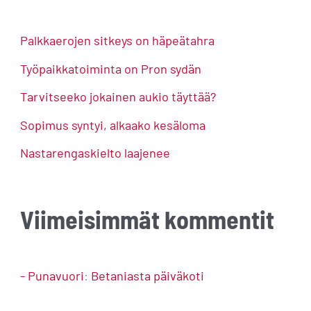
c
h
Palkkaerojen sitkeys on häpeätahra
f
Työpaikkatoiminta on Pron sydän
o
Tarvitseeko jokainen aukio täyttää?
r
Sopimus syntyi, alkaako kesäloma
:
Nastarengaskielto laajenee
Viimeisimmät kommentit
- Punavuori
:
Betaniasta päiväkoti