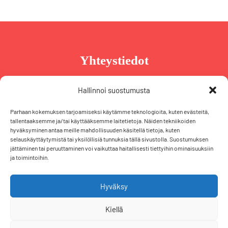
Yhteystiedot
Taru Reinikainen
Hallinnoi suostumusta
Puh. +358 44 239 2970
Parhaan kokemuksen tarjoamiseksi käytämme teknologioita, kuten evästeitä,
taru@tarureinikainen.fi
tallentaaksemme ja/tai käyttääksemme laitetietoja. Näiden tekniikoiden
hyväksyminen antaa meille mahdollisuuden käsitellä tietoja, kuten
selauskäyttäytymistä tai yksilöllisiä tunnuksia tällä sivustolla. Suostumuksen
Vaalipäällikö
jättäminen tai peruuttaminen voi vaikuttaa haitallisesti tiettyihin ominaisuuksiin
ja toimintoihin.
Iris Schiewek
Puh. +358 50 574 2355
iris@tarureinikainen.fi
Hyväksy
Kiellä
F
T
L
I