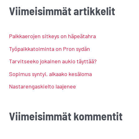
a
Viimeisimmät artikkelit
r
c
h
Palkkaerojen sitkeys on häpeätahra
f
Työpaikkatoiminta on Pron sydän
o
Tarvitseeko jokainen aukio täyttää?
r
Sopimus syntyi, alkaako kesäloma
:
Nastarengaskielto laajenee
Viimeisimmät kommentit