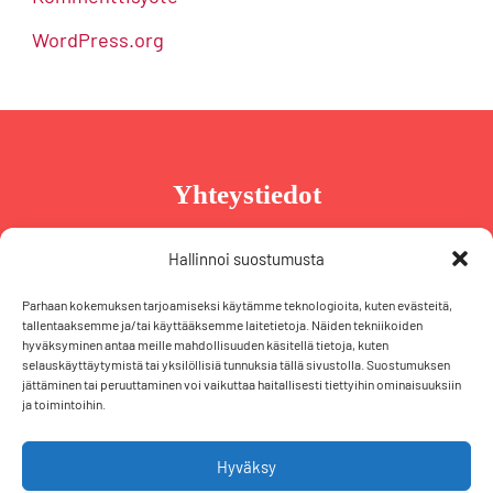
WordPress.org
Yhteystiedot
Taru Reinikainen
Hallinnoi suostumusta
Puh. +358 44 239 2970
Parhaan kokemuksen tarjoamiseksi käytämme teknologioita, kuten evästeitä,
taru@tarureinikainen.fi
tallentaaksemme ja/tai käyttääksemme laitetietoja. Näiden tekniikoiden
hyväksyminen antaa meille mahdollisuuden käsitellä tietoja, kuten
selauskäyttäytymistä tai yksilöllisiä tunnuksia tällä sivustolla. Suostumuksen
Vaalipäällikö
jättäminen tai peruuttaminen voi vaikuttaa haitallisesti tiettyihin ominaisuuksiin
ja toimintoihin.
Iris Schiewek
Puh. +358 50 574 2355
iris@tarureinikainen.fi
Hyväksy