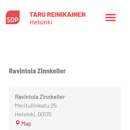
Siirry
sisältöön
Ravintola
Zinnkeller
Ravintola Zinnkeller
Ravintola Zinnkeller
Meritullinkatu 25
Helsinki
,
00170
Map