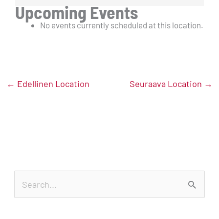
Upcoming Events
No events currently scheduled at this location.
←
Edellinen Location
Seuraava Location
→
S
e