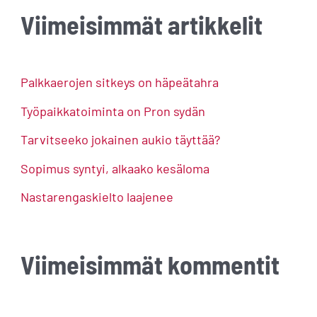
a
Viimeisimmät artikkelit
r
c
h
Palkkaerojen sitkeys on häpeätahra
f
Työpaikkatoiminta on Pron sydän
o
Tarvitseeko jokainen aukio täyttää?
r
Sopimus syntyi, alkaako kesäloma
:
Nastarengaskielto laajenee
Viimeisimmät kommentit