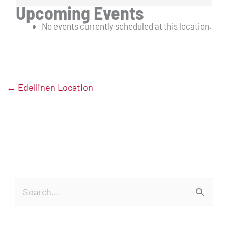
Upcoming Events
No events currently scheduled at this location.
←
Edellinen Location
S
e