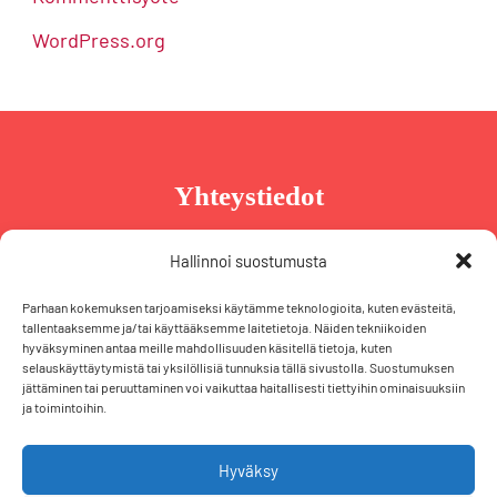
WordPress.org
Yhteystiedot
Taru Reinikainen
Hallinnoi suostumusta
Puh. +358 44 239 2970
Parhaan kokemuksen tarjoamiseksi käytämme teknologioita, kuten evästeitä,
taru@tarureinikainen.fi
tallentaaksemme ja/tai käyttääksemme laitetietoja. Näiden tekniikoiden
hyväksyminen antaa meille mahdollisuuden käsitellä tietoja, kuten
selauskäyttäytymistä tai yksilöllisiä tunnuksia tällä sivustolla. Suostumuksen
Vaalipäällikö
jättäminen tai peruuttaminen voi vaikuttaa haitallisesti tiettyihin ominaisuuksiin
ja toimintoihin.
Iris Schiewek
Puh. +358 50 574 2355
iris@tarureinikainen.fi
Hyväksy