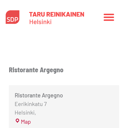
Siirry
sisältöön
Ristorante
Argegno
Ristorante Argegno
Ristorante Argegno
Eerikinkatu 7
Helsinki
,
Map