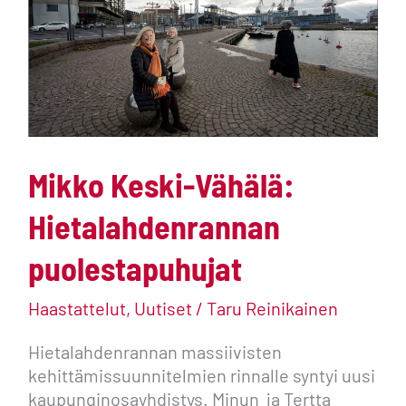
Hietalahdenrannan
puolestapuhujat
Mikko Keski-Vähälä:
Hietalahdenrannan
puolestapuhujat
Haastattelut
,
Uutiset
/
Taru Reinikainen
Hietalahdenrannan massiivisten
kehittämissuunnitelmien rinnalle syntyi uusi
kaupunginosayhdistys. Minun ja Tertta