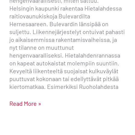
hengenvaarallisesti, miten sattuu.
Helsingin kaupunki rakentaa Hietalahdessa
raitiovaunukiskoja Bulevardilta
Hernesaareen. Bulevardin länsipää on
suljettu. Liikennejärjestelyt ontuivat pahasti
jo aikaisemmissa rakentamisvaiheissa, ja
nyt tilanne on muuttunut
hengenvaaralliseksi. Hietalahdenrannassa
on kapeat autokaistat molempiin suuntiin.
Kevyeltä liikenteeltä suojaisat kulkuväylät
puuttuvat kokonaan tai edellyttävät pitkää
kiertomatkaa. Esimerkiksi Ruoholahdesta
Read More »