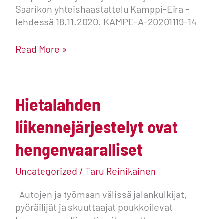
Saarikon yhteishaastattelu Kamppi-Eira -
lehdessä 18.11.2020. KAMPE-A-20201119-14
Read More »
Hietalahden
Hietalahden
liikennejärjestelyt
liikennejärjestelyt ovat
ovat
hengenvaaralliset
hengenvaaralliset
Uncategorized
/
Taru Reinikainen
Autojen ja työmaan välissä jalankulkijat,
pyöräilijät ja skuuttaajat poukkoilevat