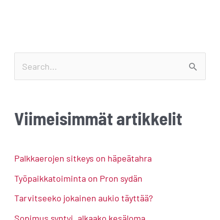
S
e
a
Viimeisimmät artikkelit
r
c
h
Palkkaerojen sitkeys on häpeätahra
f
Työpaikkatoiminta on Pron sydän
o
Tarvitseeko jokainen aukio täyttää?
r
Sopimus syntyi, alkaako kesäloma