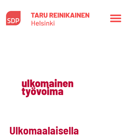
Siirry
sisältöön
ulkomainen
työvoima
Ulkomaalaisella
Ulkomaalaisella
työntekijällä