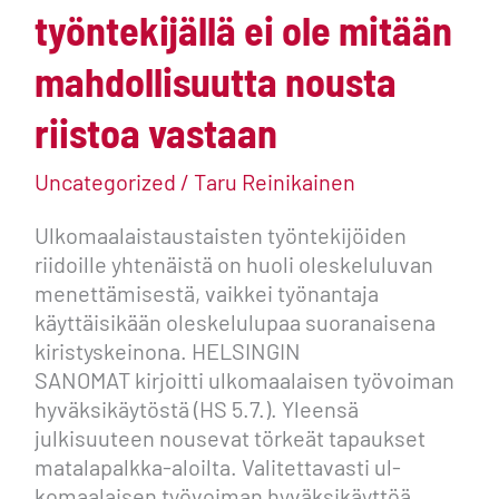
työntekijällä ei ole mitään
ei
ole
mahdollisuutta nousta
mitään
mahdollisuutta
riistoa vastaan
nousta
riistoa
Uncategorized
/
Taru Reinikainen
vastaan
Ulkomaalaistaustaisten työntekijöiden
riidoille yhtenäistä on huoli oleskeluluvan
menettämisestä, vaikkei työnantaja
käyttäisikään oleskelulupaa suoranaisena
kiristyskeinona. HELSINGIN
SANOMAT kirjoitti ulkomaalaisen työvoiman
hyväksikäytöstä (HS 5.7.). Yleensä
julkisuuteen nousevat törkeät tapaukset
matalapalkka-aloilta. Valitettavasti ul­
komaalaisen työvoiman hyväksikäyttöä