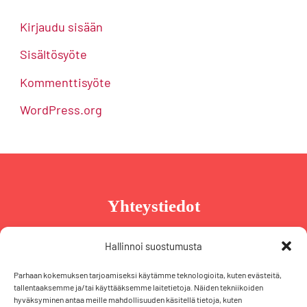
Kirjaudu sisään
Sisältösyöte
Kommenttisyöte
WordPress.org
Yhteystiedot
Taru Reinikainen
Hallinnoi suostumusta
Puh. +358 44 239 2970
Parhaan kokemuksen tarjoamiseksi käytämme teknologioita, kuten evästeitä,
taru@tarureinikainen.fi
tallentaaksemme ja/tai käyttääksemme laitetietoja. Näiden tekniikoiden
hyväksyminen antaa meille mahdollisuuden käsitellä tietoja, kuten