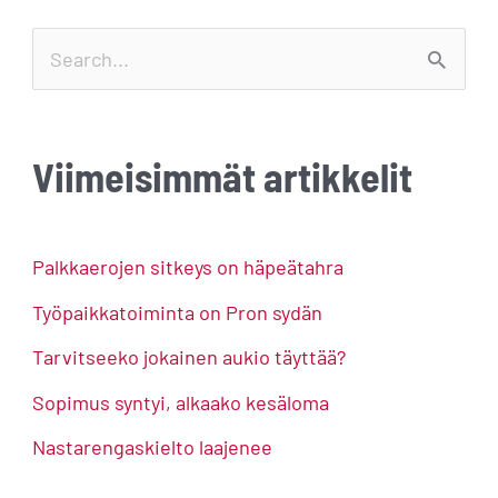
S
e
a
Viimeisimmät artikkelit
r
c
h
Palkkaerojen sitkeys on häpeätahra
f
Työpaikkatoiminta on Pron sydän
o
Tarvitseeko jokainen aukio täyttää?
r
Sopimus syntyi, alkaako kesäloma
:
Nastarengaskielto laajenee